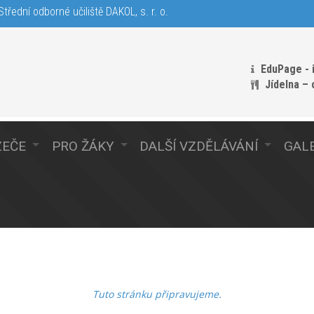
třední odborné učiliště DAKOL, s. r. o.
EduPage - 
Jídelna –
ZEČE
PRO ŽÁKY
DALŠÍ VZDĚLÁVÁNÍ
GALE
Tuto stránku připravujeme.