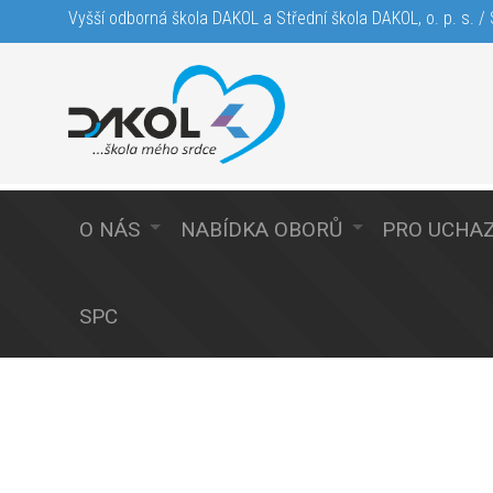
Vyšší odborná škola DAKOL a Střední škola DAKOL, o. p. s. / S
O NÁS
NABÍDKA OBORŮ
PRO UCHA
SPC