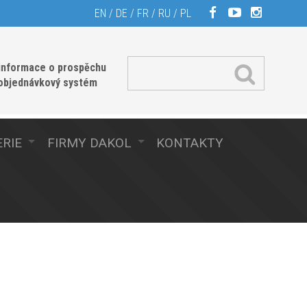
EN
/
DE
/
FR
/
RU
/
PL
informace o prospěchu
 objednávkový systém
RIE
FIRMY DAKOL
KONTAKTY