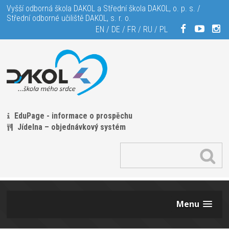
Vyšší odborná škola DAKOL a Střední škola DAKOL, o. p. s. /
Střední odborné učiliště DAKOL, s. r. o.
EN
/
DE
/
FR
/
RU
/
PL
EduPage - informace o prospěchu
Jídelna – objednávkový systém
Menu