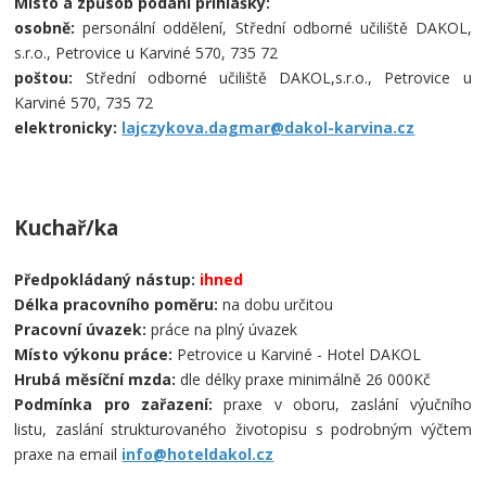
Místo a způsob podání přihlášky:
osobně:
personální oddělení, Střední odborné učiliště DAKOL,
s.r.o., Petrovice u Karviné 570, 735 72
poštou:
Střední odborné učiliště DAKOL,s.r.o., Petrovice u
Karviné 570, 735 72
elektronicky:
lajczykova.dagmar@dakol-karvina.cz
Kuchař/ka
Předpokládaný nástup:
ihned
Délka pracovního poměru:
na dobu určitou
Pracovní úvazek:
práce na plný úvazek
Místo výkonu práce:
Petrovice u Karviné - Hotel DAKOL
Hrubá měsíční mzda:
dle délky praxe minimálně 26 000Kč
Podmínka pro zařazení:
praxe v oboru, zaslání výučního
listu,
zaslání strukturovaného životopisu s podrobným výčtem
praxe
na email
info@hoteldakol.cz