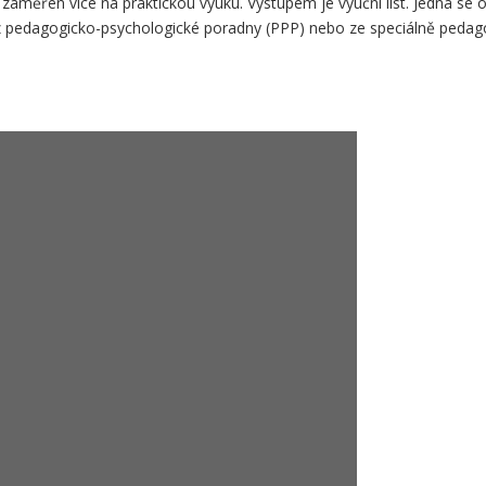
aměřen více na praktickou výuku. Výstupem je výuční list. Jedná se o
 z pedagogicko-psychologické poradny (PPP) nebo ze speciálně pedag