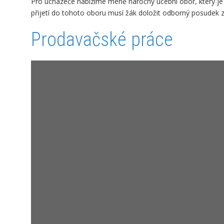
Pro ucházeče nabízíme méně náročný učební obor, který je z
přijetí do tohoto oboru musí žák doložit odborný posudek
Prodavačské práce