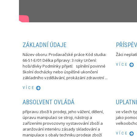
ZÁKLADNÍ ÚDAJE
PŘÍSPĚ
Název oboru: Prodavačské práce Kód studia:
Žáci neplat
66-51-E/01 Délka přípravy: 3 roky Určení:
VÍCE
hoši/dívky Podmínky přijetí: splnění povinné
školní docházky nebo úspěšné ukončení
základního vzdělávání, prokázání zdravotní ...
VÍCE
ABSOLVENT OVLÁDÁ
UPLATN
přípravu zboží k prodeji, jeho vážení, dělení,
ve všech t
úpravu manipulaci se stroji, nástroji a
jako pomoc
zařízeními provozovny vystavování zboží a
velkoobcho
aranžování interiéru zásady skladování a
VÍCE
manipulace s obaly techniku prodeje zboží