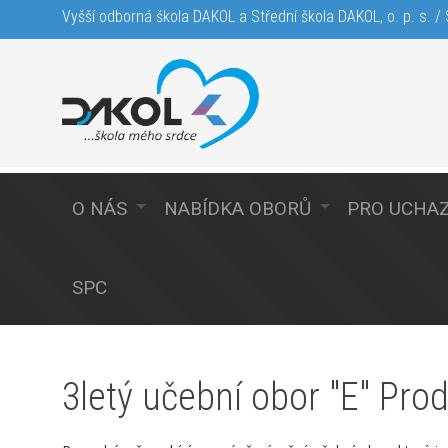
Vyšší odborná škola DAKOL a Střední škola DAKOL, o. p. s. / S
O NÁS
NABÍDKA OBORŮ
PRO UCHA
SPC
3letý učební obor "E" Pro