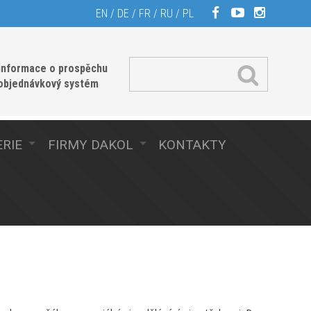
EN
/
DE
/
FR
/
RU
/
PL
informace o prospěchu
 objednávkový systém
RIE
FIRMY DAKOL
KONTAKTY