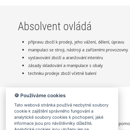
Absolvent ovládá
přípravu zboží k prodeji, jeho vážení, dělení, úpravu
manipulaci se stroji, nástroji a zařízeními provozovny
vystavování zboží a aranžování interiéru
zásady skladování a manipulace s obaly
techniku prodeje zboží včetně balení
🍪 Používáme cookies
Uplatnění absolventů
Tato webová stránka používá nezbytné soubory
cookie k zajištění správného fungování a
analytické soubory cookies k pochopení, jaké
informace jsou pro návštěvníky důležité.
ve všech typech maloobchodních jednotek jako pom
Analytické cookies jsou uloženy jen se