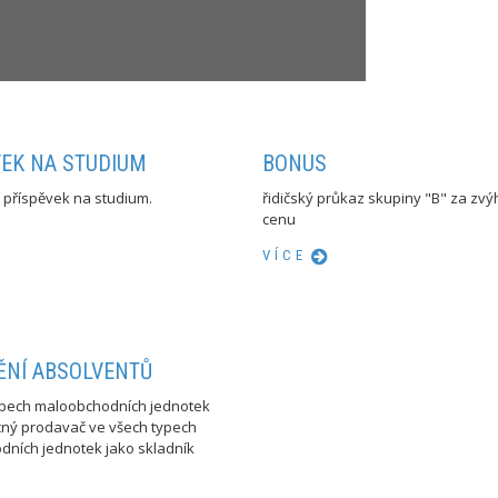
VEK NA STUDIUM
BONUS
í příspěvek na studium.
řidičský průkaz skupiny "B" za z
cenu
VÍCE
ĚNÍ ABSOLVENTŮ
ypech maloobchodních jednotek
ný prodavač ve všech typech
dních jednotek jako skladník