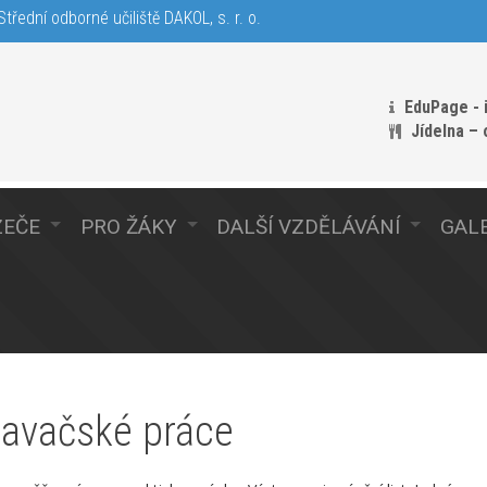
třední odborné učiliště DAKOL, s. r. o.
EduPage - 
Jídelna –
ZEČE
PRO ŽÁKY
DALŠÍ VZDĚLÁVÁNÍ
GALE
davačské práce