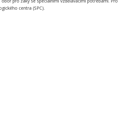
 obor pro žáky se speciálními vzdělávácími potřebami. Pro
ogického centra (SPC).