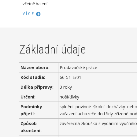
včetně balení
VÍCE
Základní údaje
Název oboru:
Prodavačské práce
Kód studia:
66-51-E/01
Délka přípravy:
3 roky
Určení:
hoši/dívky
Podmínky
splnění povinné školní docházky nebo
přijetí:
zařazení uchazeče do třídy zřízené pod
Způsob
závěrečná zkouška s vydáním výučního 
ukončení: