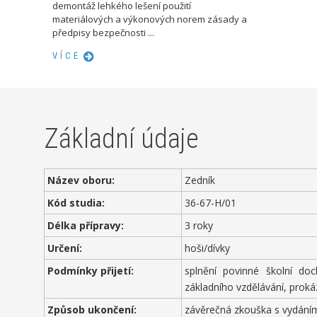
demontáž lehkého lešení použití
materiálových a výkonových norem zásady a
předpisy bezpečnosti ...
VÍCE
Základní údaje
Název oboru:
Zedník
Kód studia:
36-67-H/01
Délka přípravy:
3 roky
Určení:
hoši/dívky
Podmínky přijetí:
splnění povinné školní do
základního vzdělávání, proká
Způsob ukončení:
závěrečná zkouška s vydáním