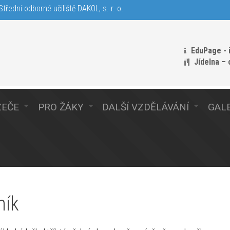
třední odborné učiliště DAKOL, s. r. o.
EduPage - 
Jídelna –
ZEČE
PRO ŽÁKY
DALŠÍ VZDĚLÁVÁNÍ
GALE
ník