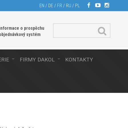
EN
/
DE
/
FR
/
RU
/
PL
informace o prospěchu
 objednávkový systém
RIE
FIRMY DAKOL
KONTAKTY