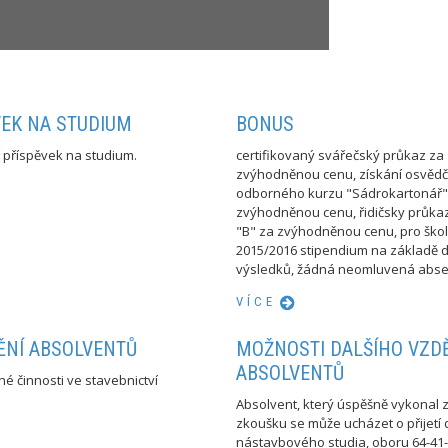
VEK NA STUDIUM
BONUS
tí příspěvek na studium.
certifikovaný svářečský průkaz za
zvýhodněnou cenu, získání osvědč
odborného kurzu "Sádrokartonář"
zvýhodněnou cenu, řidičsky průka
"B" za zvýhodněnou cenu, pro škol
2015/2016 stipendium na základě
výsledků, žádná neomluvená absen
VÍCE
ĚNÍ ABSOLVENTŮ
MOŽNOSTI DALŠÍHO VZD
ABSOLVENTŮ
é činnosti ve stavebnictví
Absolvent, který úspěšně vykonal
zkoušku se může ucházet o přijetí 
nástavbového studia, oboru 64-41-