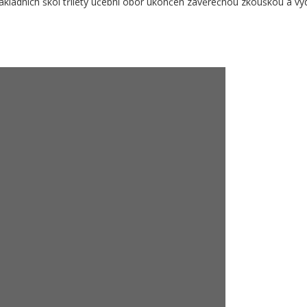
kladních škol tříletý učební obor ukončen závěrečnou zkouškou a vyd