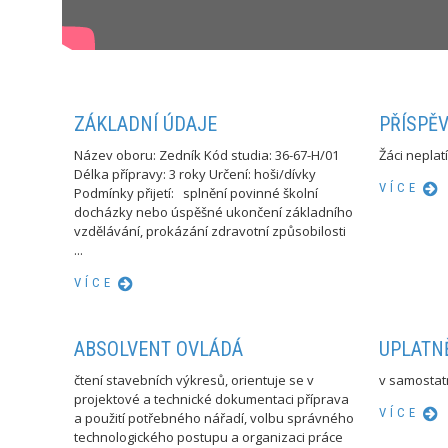
ZÁKLADNÍ ÚDAJE
PŘÍSPĚ
Název oboru: Zedník Kód studia: 36-67-H/01
Žáci nepla
Délka přípravy: 3 roky Určení: hoši/dívky
VÍCE
Podmínky přijetí: splnění povinné školní
docházky nebo úspěšné ukončení základního
vzdělávání, prokázání zdravotní způsobilosti
...
VÍCE
ABSOLVENT OVLÁDÁ
UPLATN
čtení stavebních výkresů, orientuje se v
v samostatn
projektové a technické dokumentaci příprava
VÍCE
a použití potřebného nářadí, volbu správného
technologického postupu a organizaci práce