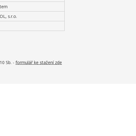
stem
L, s.r.o.
10 Sb. -
formulář ke stažení zde