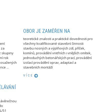
OBOR JE ZAMĚŘEN NA
teoretické znalosti a praktické dovednosti pro
ení
všechny kvalifikované stavební činnosti
 za
stavbu nosných a výplňových zdí, příček,
z skupiny
komínů, provádění vnitřních i vnějších omítek,
ní rok
jednoduchých betonářských prací, provádění
 dosažených
izolací provádění oprav, adaptací a
ce ...
stavebních montáží
VÍCE
ĚLÁVÁNÍ
 závěrečnou
do
L/51