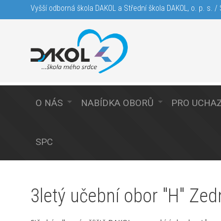
Vyšší odborná škola DAKOL a Střední škola DAKOL, o. p. s. / S
O NÁS
NABÍDKA OBORŮ
PRO UCHA
SPC
3letý učební obor "H" Zed