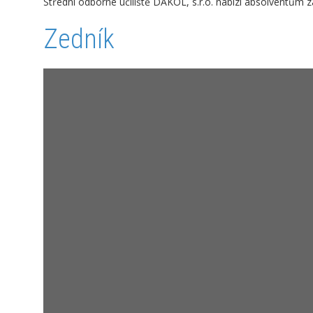
Střední odborné učiliště DAKOL, s.r.o.
nabízí absolventům zá
Zedník