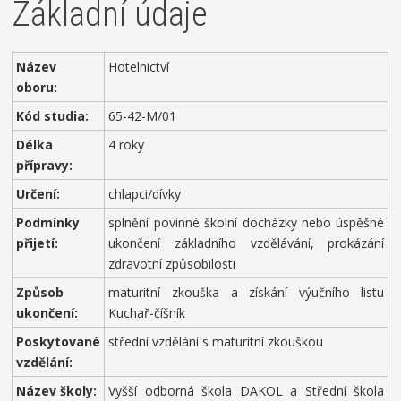
Základní údaje
Název
Hotelnictví
oboru:
Kód studia:
65-42-M/01
Délka
4 roky
přípravy:
Určení:
chlapci/dívky
Podmínky
splnění povinné školní docházky nebo úspěšné
přijetí:
ukončení základního vzdělávání, prokázání
zdravotní způsobilosti
Způsob
maturitní zkouška a získání výučního listu
ukončení:
Kuchař-číšník
Poskytované
střední vzdělání s maturitní zkouškou
vzdělání:
Název školy:
Vyšší odborná škola DAKOL a Střední škola