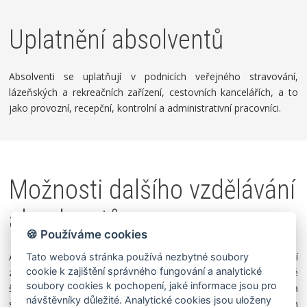
Uplatnění absolventů
Absolventi se uplatňují v podnicích veřejného stravování,
lázeňských
a rekreačních zařízení, cestovních kancelářích, a to
jako provozní,
recepční, kontrolní a administrativní pracovníci.
Možnosti dalšího vzdělávání
absolventů
🍪 Používáme cookies
Absolventi studijního oboru, kteří úspěšně vykonali maturitní
Tato webová stránka používá nezbytné soubory
cookie k zajištění správného fungování a analytické
zkoušku, se mohou ucházet o studium na naší Vyšší odborné
soubory cookies k pochopení, jaké informace jsou pro
škole DAKOL se slevou na školném nebo na vysoké škole za
návštěvníky důležité. Analytické cookies jsou uloženy
stejných podmínek jako absolventi ostatních druhů středních