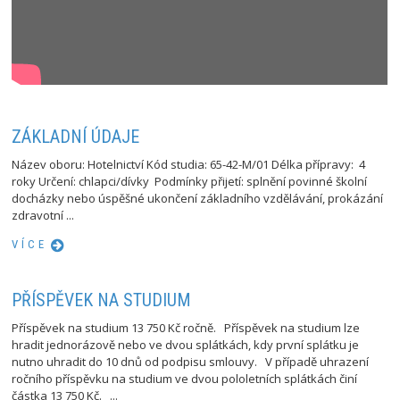
ZÁKLADNÍ ÚDAJE
Název oboru: Hotelnictví Kód studia: 65-42-M/01 Délka přípravy: 4
roky Určení: chlapci/dívky Podmínky přijetí: splnění povinné školní
docházky nebo úspěšné ukončení základního vzdělávání, prokázání
zdravotní ...
VÍCE
PŘÍSPĚVEK NA STUDIUM
Příspěvek na studium 13 750 Kč ročně. Příspěvek na studium lze
hradit jednorázově nebo ve dvou splátkách, kdy první splátku je
nutno uhradit do 10 dnů od podpisu smlouvy. V případě uhrazení
ročního příspěvku na studium ve dvou pololetních splátkách činí
částka 13 750 Kč. ...