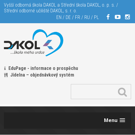
Vyšší odborná škola DAKOL a Střední škola DAKOL, o. p. s. /
Střední odborné učiliště DAKOL, s. r. o.
EN
/
DE
/
FR
/
RU
/
PL
EduPage - informace o prospěchu
Jídelna – objednávkový systém
Menu