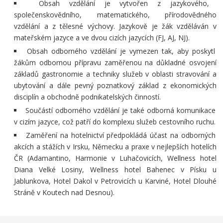
Obsah vzdělání je vytvořen z jazykového,
společenskovědního,
matematického, přírodovědného
vzdělání a z tělesné výchovy. Jazykově
je žák vzděláván v
mateřském jazyce a ve dvou cizích jazycích (FJ, AJ, NJ).
Obsah odborného vzdělání je vymezen tak, aby poskytl
žákům odbornou
přípravu zaměřenou na důkladné osvojení
základů gastronomie
a techniky služeb v oblasti stravování a
ubytování a dále pevný
poznatkový základ z ekonomických
disciplín a obchodně
podnikatelských činností.
Součástí odborného vzdělání je také odborná komunikace
v cizím jazyce,
což patří do komplexu služeb cestovního ruchu.
Zaměření na hotelnictví předpokládá účast na odborných
akcích a stážích v Irsku,
Německu a praxe
v nejlepších hotelích
ČR (Adamantino, Harmonie v Luhačovicích,
Wellness hotel
Diana Velké Losiny, Wellness hotel Bahenec
v Písku u
Jablunkova, Hotel Dakol v Petrovicích u Karviné, H
otel Dlouhé
Stráně v Koutech nad Desnou).