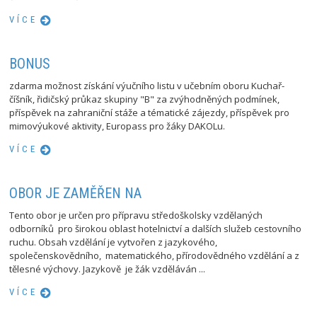
VÍCE
BONUS
zdarma možnost získání výučního listu v učebním oboru Kuchař-
číšník, řidičský průkaz skupiny "B" za zvýhodněných podmínek,
příspěvek na zahraniční stáže a tématické zájezdy, příspěvek pro
mimovýukové aktivity, Europass pro žáky DAKOLu.
VÍCE
OBOR JE ZAMĚŘEN NA
Tento obor je určen pro přípravu středoškolsky vzdělaných
odborníků pro širokou oblast hotelnictví a dalších služeb cestovního
ruchu. Obsah vzdělání je vytvořen z jazykového,
společenskovědního, matematického, přírodovědného vzdělání a z
tělesné výchovy. Jazykově je žák vzděláván ...
VÍCE