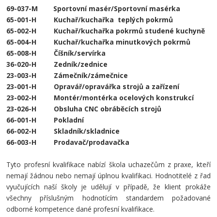
69-037-M Sportovní masér/Sportovní masérka
65-001-H Kuchař/kuchařka teplých pokrmů
65-002-H Kuchař/kuchařka pokrmů studené kuchyně
65-004-H Kuchař/kuchařka minutkových pokrmů
65-008-H Číšník/servírka
36-020-H Zedník/zednice
23-003-H Zámečník/zámečnice
23-001-H Opravář/opravářka strojů a zařízení
23-002-H Montér/montérka ocelových konstrukcí
23-026-H Obsluha CNC obráběcích strojů
66-001-H Pokladní
66-002-H Skladník/skladnice
66-003-H Prodavač/prodavačka
Tyto profesní kvalifikace nabízí škola uchazečům z praxe, kteří
nemají žádnou nebo nemají úplnou kvalifikaci. Hodnotitelé z řad
vyučujících naší školy je udělují v případě, že klient prokáže
všechny příslušným hodnotícím standardem požadované
odborné kompetence dané profesní kvalifikace.