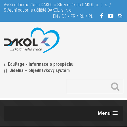
Vyšší odborná škola DAKOL a Střední škola DAKOL, o. p. s. /
Střední odborné učiliště DAKOL, s. r. o.
EN
/
DE
/
FR
/
RU
/
PL
EduPage - informace o prospěchu
Jídelna – objednávkový systém
Menu