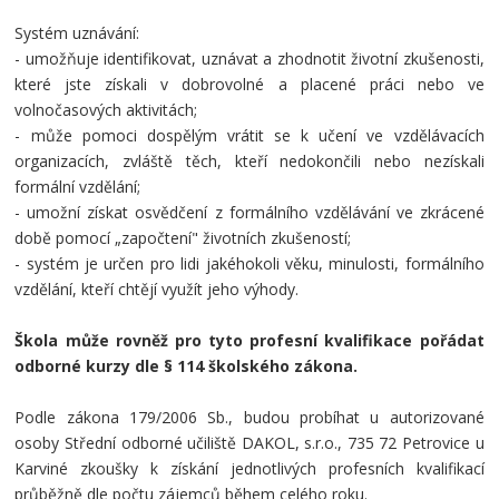
Systém uznávání:
- umožňuje identifikovat, uznávat a zhodnotit životní zkušenosti,
které jste získali v dobrovolné a placené práci nebo ve
volnočasových aktivitách;
- může pomoci dospělým vrátit se k učení ve vzdělávacích
organizacích, zvláště těch, kteří nedokončili nebo nezískali
formální vzdělání;
- umožní získat osvědčení z formálního vzdělávání ve zkrácené
době pomocí „započtení" životních zkušeností;
- systém je určen pro lidi jakéhokoli věku, minulosti, formálního
vzdělání, kteří chtějí využít jeho výhody.
Škola může rovněž pro tyto profesní kvalifikace pořádat
odborné kurzy dle § 114 školského zákona.
Podle zákona 179/2006 Sb., budou probíhat u autorizované
osoby Střední odborné učiliště DAKOL, s.r.o., 735 72 Petrovice u
Karviné zkoušky k získání jednotlivých profesních kvalifikací
průběžně dle počtu zájemců během celého roku.