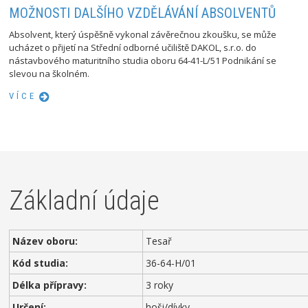
MOŽNOSTI DALŠÍHO VZDĚLÁVÁNÍ ABSOLVENTŮ
Absolvent, který úspěšně vykonal závěrečnou zkoušku, se může
ucházet o přijetí na Střední odborné učiliště DAKOL, s.r.o. do
nástavbového maturitního studia oboru 64-41-L/51 Podnikání se
slevou na školném.
VÍCE
Základní údaje
Název oboru:
Tesař
Kód studia:
36-64-H/01
Délka přípravy:
3 roky
Určení:
hoši/dívky