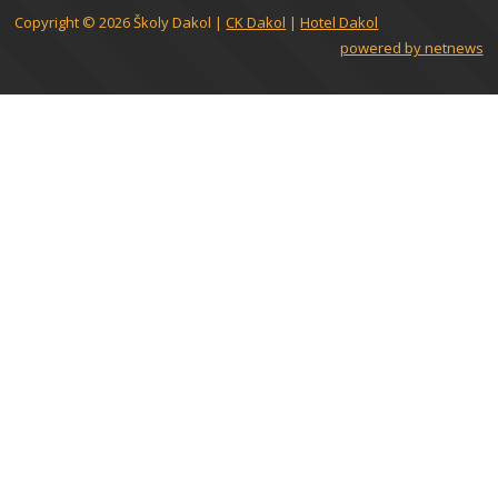
Copyright © 2026
Školy Dakol
|
CK Dakol
|
Hotel Dakol
powered by netnews