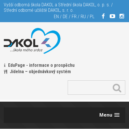
Vyšší odborná škola DAKOL a Střední škola DAKOL, o. p. s. /
Střední odborné učiliště DAKOL, s. r. o.
EN
/
DE
/
FR
/
RU
/
PL
EduPage - informace o prospěchu
Jídelna – objednávkový systém
Menu