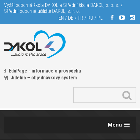
Vyšší odborná škola DAKOL a Střední škola DAKOL, o. p. s. /
Střední odborné učiliště DAKOL, s. r. o.
EN
/
DE
/
FR
/
RU
/
PL
EduPage - informace o prospěchu
Jídelna – objednávkový systém
Menu