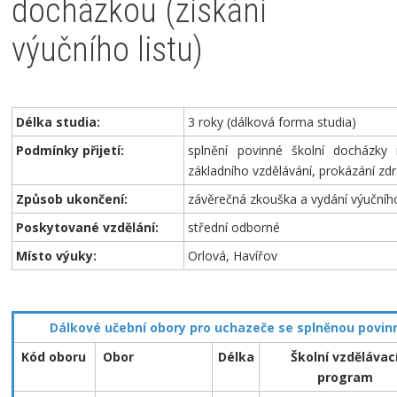
docházkou (získání
výučního listu)
Délka studia:
3 roky (dálková forma studia)
Podmínky přijetí:
splnění povinné školní docházky
základního vzdělávání, prokázání zdr
Způsob ukončení:
závěrečná zkouška a vydání výučního
Poskytované vzdělání:
střední odborné
Místo výuky:
Orlová, Havířov
Dálkové učební obory pro uchazeče se splněnou povin
Kód oboru
Obor
Délka
Školní vzdělávac
program