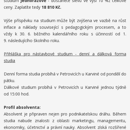
studium
jednorázově
- dostanete slevu ve výši 10 %z celkové
ceny. Zaplatíte tedy
18 810 Kč.
Výše příspěvku na studium může být zvýšena ve vazbě na růst
inflace a náklady související s pedagogickým procesem, a to
vždy k 30. 6. běžného kalendářního roku s účinností od 1.
9. následujícího školního roku.
Přihláška pro nástavbové studium - denní a dálková forma
studia
Denní forma studia probíhá v Petrovicích u Karviné od pondělí do
pátku.
Dálkové studium probíhá v Petrovicích u Karviné jednou týdně
od 15:00 hod.
Profil absolventa:
Absolvent je připraven nejen pro podnikatelskou dráhu. Během
studia nabude znalosti z oblasti marketingu, managementu,
ekonomiky, účetnictví a právní nauky. Absolvent získá rozšířené