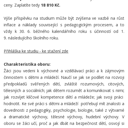
ceny. Zaplatíte tedy
18 810 Kč.
Výše příspěvku na studium může být zvýšena ve vazbě na růst
inflace a náklady související s pedagogickým procesem, a to
vždy k 30. 6. běžného kalendářního roku s účinností od 1.
9. následujícího školního roku.
Přihláška ke studiu - ke stažení zde
Charakteristika oboru:
Žáci jsou vedeni k výchovné a vzdělávací práci a k zájmovým
činnostem s dětmi a mládeží. Naučí se jak se podílet na rozvoji
předpokladů svěřených dětí, zvláště rozumových, citových,
tělesných a sociálních; jak dětem rozumět a komunikovat s nimi;
jak rozvíjet klíčové kompetence dětí a mládeže; jak svoji práci
hodnotit. Ke své práci s dětmi a mládeží potřebují mít znalosti a
dovednosti z pedagogiky, psychologie, biologie, také z výtvarné
a dramatické výchovy, tělesné výchovy, hudební výchovy. V
oboru se žáci učí, proč a jak dbát na bezpečnost dětí, osvojí si