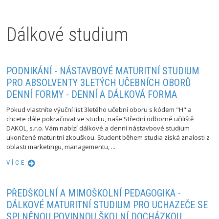
Dálkové studium
PODNIKÁNÍ - NÁSTAVBOVÉ MATURITNÍ STUDIUM
PRO ABSOLVENTY 3LETÝCH UČEBNÍCH OBORŮ
DENNÍ FORMY - DENNÍ A DÁLKOVÁ FORMA
Pokud vlastníte výuční list 3letého učební oboru s kódem "H" a
chcete dále pokračovat ve studiu, naše Střední odborné učiliště
DAKOL, s.r.o. Vám nabízí dálkové a denní nástavbové studium
ukončené maturitní zkouškou. Student během studia získá znalosti z
oblasti marketingu, managementu, ...
VÍCE
PŘEDŠKOLNÍ A MIMOŠKOLNÍ PEDAGOGIKA -
DÁLKOVÉ MATURITNÍ STUDIUM PRO UCHAZEČE SE
SPLNĚNOU POVINNOU ŠKOLNÍ DOCHÁZKOU