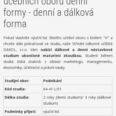
učebních oborů denní
formy - denní a dálková
forma
Pokud vlastníte výuční list 3letého učební oboru s kódem "H" a
chcete dále pokračovat ve studiu, naše Střední odborné učiliště
DAKOL, s.r.o. Vám
nabízí dálkové a denní nástavbové
studium ukončené maturitní zkouškou.
Student během
studia získá znalosti z oblasti marketingu, managementu,
ekonomiky, účetnictví a právní nauky.
Studijní obor:
Podnikání
Kód studia:
64-41-L/51
Délka studia:
2 roky (denní studium)/ 3 roky (dálkové
studium)
Podmínky přijetí:
výuční list