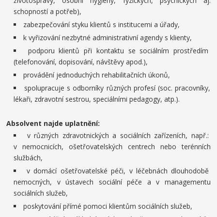
životosprávy, osobní hygieny, fyzických, psychických aj.
schopností a potřeb),
zabezpečování styku klientů s institucemi a úřady,
k vyřizování nezbytné administrativní agendy s klienty,
podporu klientů při kontaktu se sociálním prostředím
(telefonování, dopisování, návštěvy apod.),
provádění jednoduchých rehabilitačních úkonů,
spolupracuje s odborníky různých profesí (soc. pracovníky,
lékaři, zdravotní sestrou, speciálními pedagogy, atp.).
Absolvent najde uplatnění:
v různých zdravotnických a sociálních zařízeních, např.:
v nemocnicích, ošetřovatelských centrech nebo terénních
službách,
v domácí ošetřovatelské péči, v léčebnách dlouhodobě
nemocných, v ústavech sociální péče a v managementu
sociálních služeb,
poskytování přímé pomoci klientům sociálních služeb,