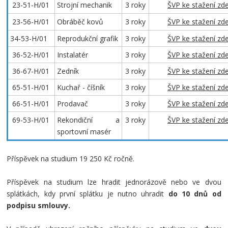
23-51-H/01
Strojní mechanik
3 roky
ŠVP ke stažení zd
23-56-H/01
Obráběč kovů
3 roky
ŠVP ke stažení zd
34-53-H/01
Reprodukční grafik
3 roky
ŠVP ke stažení zd
36-52-H/01
Instalatér
3 roky
ŠVP ke stažení zd
36-67-H/01
Zedník
3 roky
ŠVP ke stažení zd
65-51-H/01
Kuchař - číšník
3 roky
ŠVP ke stažení zd
66-51-H/01
Prodavač
3 roky
ŠVP ke stažení zd
69-53-H/01
Rekondiční a
3 roky
ŠVP ke stažení zd
sportovní masér
Příspěvek na studium 19 250 Kč ročně.
Příspěvek na studium lze hradit jednorázově nebo ve dvou
splátkách, kdy první splátku je nutno uhradit
do 10 dnů od
podpisu smlouvy.