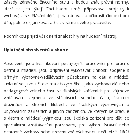
zásady zdravého životního stylu a budou znát právní normy,
které se jich týkají. Žáci budou umět připravovat projekty k
výchově a vzdělávání dětí, tj. naplánovat a připravit činnosti pro
děti, pak je organizovat a řídit v rámci svého pracoviště.
Podmínkou přijetí však není znalost hry na hudební nástroj.
Uplatnění absolventů v oboru:
Absolventi jsou kvalifikovaní pedagogičtí pracovníci pro práci s
dětmi a mládeží. Jsou připraveni vykonávat činnosti spojené s
přímým výchovně-vzdělávacím působením na děti a mládež.
Uplatní se jako učitelé mateřských škol, jako vychovatelé nebo
pedagogové volného času ve školských zařízeních pro zájmové
vzdělávání, zejména ve střediscích volného času, školních
družinách a školních klubech, ve školských výchovných a
ubytovacích zařízeních a jiných zařízeních, ve kterých se pracuje
s dětmi a mládeží (výjimkou jsou školská zařízení pro děti se
speciálními vzdělávacími potřebami, pro výkon ústavní nebo
ochranné výchovy nebo preventivně výchovnou péči, viz § 16(2)