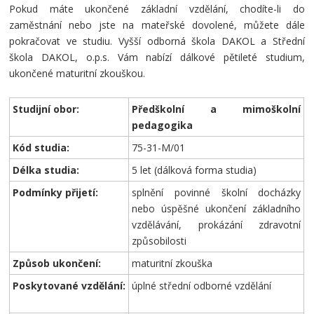
Pokud máte ukončené základní vzdělání, chodíte-li do
zaměstnání nebo jste na mateřské dovolené, můžete dále
pokračovat ve studiu. Vyšší odborná škola DAKOL a Střední
škola DAKOL, o.p.s. Vám nabízí dálkové pětileté studium,
ukončené maturitní zkouškou.
Studijní obor:
Předškolní a mimoškolní
pedagogika
Kód studia:
75-31-M/01
Délka studia:
5 let (dálková forma studia)
Podmínky přijetí:
splnění povinné školní docházky
nebo úspěšné ukončení základního
vzdělávání, prokázání zdravotní
způsobilosti
Způsob ukončení:
maturitní zkouška
Poskytované vzdělání:
úplné střední odborné vzdělání