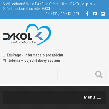
Vyšší odborná škola DAKOL a Střední škola DAKOL, o. p. s. /
Střední odborné učiliště DAKOL, s. r. o.
EN
/
DE
/
FR
/
RU
/
PL
EduPage - informace o prospěchu
Jídelna – objednávkový systém
Menu