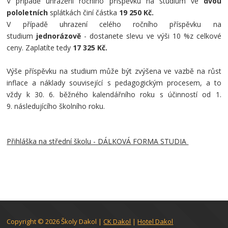
V případě uhrazení ročního příspěvku na studium ve
dvou
pololetních
splátkách činí částka
19
250 Kč.
V případě uhrazení celého ročního příspěvku na
studium
jednorázově
- dostanete slevu ve výši 10 %z celkové
ceny. Zaplatíte tedy
17 325 Kč.
Výše příspěvku na studium může být zvýšena ve vazbě na růst
inflace a náklady související s pedagogickým procesem, a to
vždy k 30. 6. běžného kalendářního roku s účinností od 1.
9. následujícího školního roku.
Přihláška na střední školu - DÁLKOVÁ FORMA STUDIA
Vyučujíci odborných přemě
Copyright © 2026
Školy Dakol
|
CK Dakol
|
Hotel Dakol