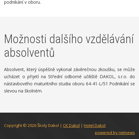
podnikání v oboru.
Možnosti dalšího vzdělávání
absolventů
Absolvent, který úspěšně vykonal závěrečnou zkoušku, se může
ucházet o přijetí na Střední odborné učiliště DAKOL, s.r.o. do
nástavbového maturitního studia oboru 64-41-L/51 Podnikání se
slevou na školném.
Copyright © 2026
Školy Dakol
|
CK Dakol
|
Hotel Dakol
powered by netnews