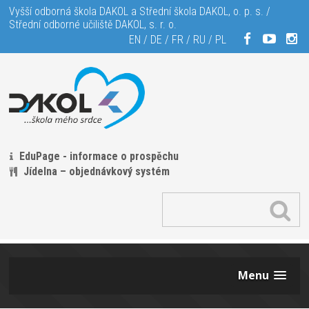
Vyšší odborná škola DAKOL a Střední škola DAKOL, o. p. s. /
Střední odborné učiliště DAKOL, s. r. o.
EN
/
DE
/
FR
/
RU
/
PL
EduPage - informace o prospěchu
Jídelna – objednávkový systém
Menu