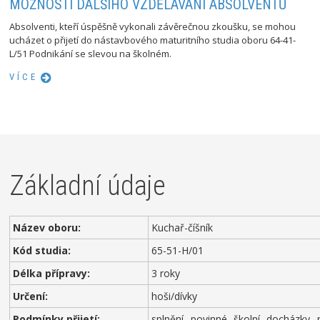
MOŽNOSTI DALŠÍHO VZDĚLÁVÁNÍ ABSOLVENTŮ
Absolventi, kteří úspěšně vykonali závěrečnou zkoušku, se mohou
ucházet o přijetí do nástavbového maturitního studia oboru 64-41-
L/51 Podnikání se slevou na školném.
VÍCE
Základní údaje
Název oboru:
Kuchař-číšník
Kód studia:
65-51-H/01
Délka přípravy:
3 roky
Určení:
hoši/dívky
Podmínky přijetí:
splnění povinné školní docházky