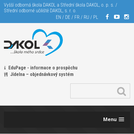
Vyšší odborná škola DAKOL a Střední škola DAKOL, o. p. s. /
Střední odborné učiliště DAKOL, s. r. o.
EN
/
DE
/
FR
/
RU
/
PL
EduPage - informace o prospěchu
Jídelna – objednávkový systém
Menu