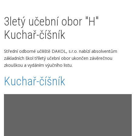
3letý učební obor "H"
Kuchař-číšník
Střední odborné učiliště DAKOL, s.r.o.
nabízí absolventům
základních škol tříletý učební obor ukončen závěrečnou
zkouškou a vydáním výučního listu.
Kuchař-číšník