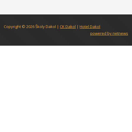
Copyright © 2026
Školy Dakol
|
CK Dakol
|
Hotel Dakol
powered by netnews