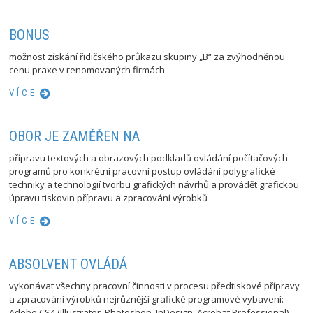
BONUS
možnost získání řidičského průkazu skupiny „B“ za zvýhodněnou
cenu praxe v renomovaných firmách
VÍCE
OBOR JE ZAMĚŘEN NA
přípravu textových a obrazových podkladů ovládání počítačových
programů pro konkrétní pracovní postup ovládání polygrafické
techniky a technologií tvorbu grafických návrhů a provádět grafickou
úpravu tiskovin přípravu a zpracování výrobků
VÍCE
ABSOLVENT OVLÁDÁ
vykonávat všechny pracovní činnosti v procesu předtiskové přípravy
a zpracování výrobků nejrůznější grafické programové vybavení:
Adobe CS4 (Illustrator, Photoshop, InDesign, Acrobat Professional),