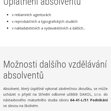
Uplatnění absolventů
v reklamních agenturách
v reprodukčních a typografických studiích
v nakladatelstvích a vydavatelstvích a dalších...
Možnosti dalšího vzdělávání
absolventů
Absolvent, který úspěšně vykonal závěrečnou zkoušku, se může
ucházet o přijetí na Střední odborné učiliště DAKOL, s.r.o. do
nástavbového maturitního studia oboru
64-41-L/51 Podnikání
se slevou na školném.