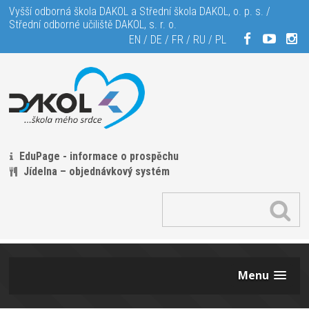
Vyšší odborná škola DAKOL a Střední škola DAKOL, o. p. s. /
Střední odborné učiliště DAKOL, s. r. o.
EN
/
DE
/
FR
/
RU
/
PL
EduPage - informace o prospěchu
Jídelna – objednávkový systém
Menu