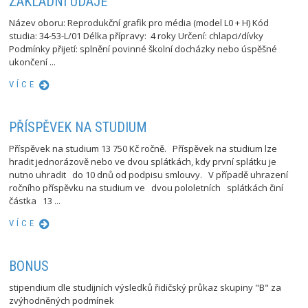
ZÁKLADNÍ ÚDAJE
Název oboru: Reprodukční grafik pro média (model L0 + H) Kód
studia: 34-53-L/01 Délka přípravy: 4 roky Určení: chlapci/dívky
Podmínky přijetí: splnění povinné školní docházky nebo úspěšné
ukončení ...
VÍCE
PŘÍSPĚVEK NA STUDIUM
Příspěvek na studium 13 750 Kč ročně. Příspěvek na studium lze
hradit jednorázově nebo ve dvou splátkách, kdy první splátku je
nutno uhradit do 10 dnů od podpisu smlouvy. V případě uhrazení
ročního příspěvku na studium ve dvou pololetních splátkách činí
částka 13 ...
VÍCE
BONUS
stipendium dle studijních výsledků řidičský průkaz skupiny "B" za
zvýhodněných podmínek