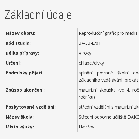
Základní údaje
Název oboru:
Reprodukční grafik pro média
Kód studia:
34-53-L/01
Délka přípravy:
4 roky
Určení:
chlapci/dívky
Podmínky přijetí:
splnění povinné školní d
základního vzdělávání, prokáz
Způsob ukončení:
maturitní zkouška (ve 4. ro
ročníku)
Poskytované vzdělání:
střední vzdělání s maturitní 
Název školy:
Střední odborné učiliště DAKOL
Místo výuky:
Havířov