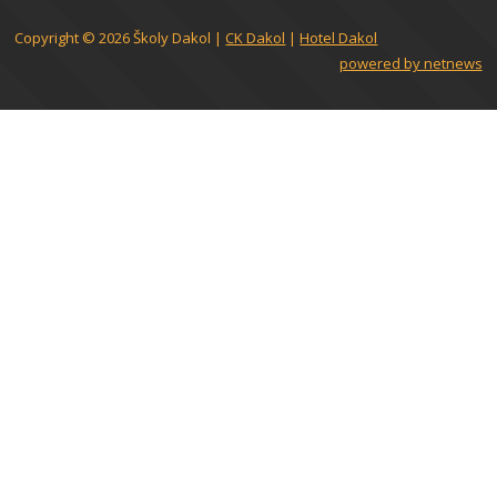
Copyright © 2026
Školy Dakol
|
CK Dakol
|
Hotel Dakol
powered by netnews