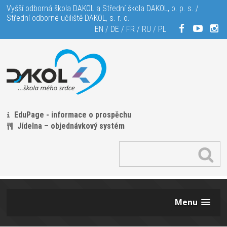
Vyšší odborná škola DAKOL a Střední škola DAKOL, o. p. s. /
Střední odborné učiliště DAKOL, s. r. o.
EN
/
DE
/
FR
/
RU
/
PL
EduPage - informace o prospěchu
Jídelna – objednávkový systém
Menu