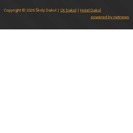
Copyright © 2026
Školy Dakol
|
CK Dakol
|
Hotel Dakol
powered by netnews