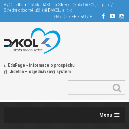
Vyšší odborná škola DAKOL a Střední škola DAKOL, o. p. s. /
Střední odborné učiliště DAKOL, s. r. o.
EN
/
DE
/
FR
/
RU
/
PL
EduPage - informace o prospěchu
Jídelna – objednávkový systém
Menu