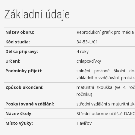
Základní údaje
Název oboru:
Reprodukční grafik pro média
Kód studia:
34-53-L/01
Délka přípravy:
4 roky
Určení:
chlapci/dívky
Podmínky přijetí:
splnění povinné školní d
základního vzdělávání, prokáz
Způsob ukončení:
maturitní zkouška (ve 4. ro
ročníku)
Poskytované vzdělání:
střední vzdělání s maturitní 
Název školy:
Střední odborné učiliště DAKOL
Místo výuky:
Havířov