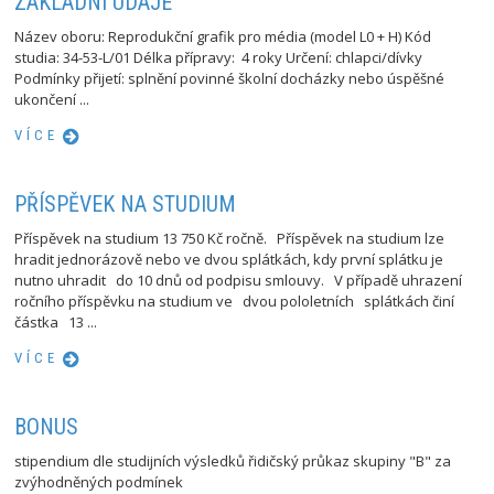
ZÁKLADNÍ ÚDAJE
Název oboru: Reprodukční grafik pro média (model L0 + H) Kód
studia: 34-53-L/01 Délka přípravy: 4 roky Určení: chlapci/dívky
Podmínky přijetí: splnění povinné školní docházky nebo úspěšné
ukončení ...
VÍCE
PŘÍSPĚVEK NA STUDIUM
Příspěvek na studium 13 750 Kč ročně. Příspěvek na studium lze
hradit jednorázově nebo ve dvou splátkách, kdy první splátku je
nutno uhradit do 10 dnů od podpisu smlouvy. V případě uhrazení
ročního příspěvku na studium ve dvou pololetních splátkách činí
částka 13 ...
VÍCE
BONUS
stipendium dle studijních výsledků řidičský průkaz skupiny "B" za
zvýhodněných podmínek