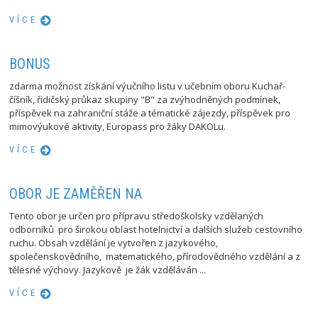
VÍCE
BONUS
zdarma možnost získání výučního listu v učebním oboru Kuchař-
číšník, řidičský průkaz skupiny "B" za zvýhodněných podmínek,
příspěvek na zahraniční stáže a tématické zájezdy, příspěvek pro
mimovýukové aktivity, Europass pro žáky DAKOLu.
VÍCE
OBOR JE ZAMĚŘEN NA
Tento obor je určen pro přípravu středoškolsky vzdělaných
odborníků pro širokou oblast hotelnictví a dalších služeb cestovního
ruchu. Obsah vzdělání je vytvořen z jazykového,
společenskovědního, matematického, přírodovědného vzdělání a z
tělesné výchovy. Jazykově je žák vzděláván ...
VÍCE