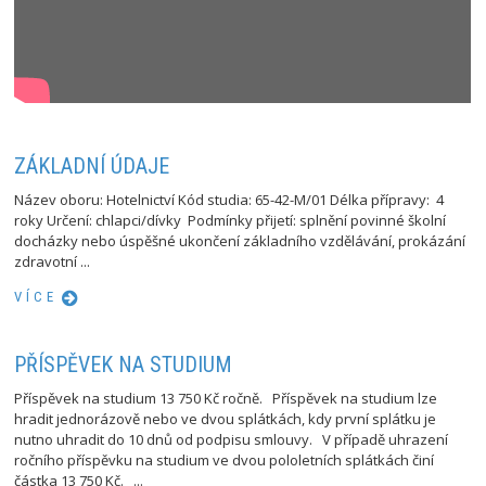
ZÁKLADNÍ ÚDAJE
Název oboru: Hotelnictví Kód studia: 65-42-M/01 Délka přípravy: 4
roky Určení: chlapci/dívky Podmínky přijetí: splnění povinné školní
docházky nebo úspěšné ukončení základního vzdělávání, prokázání
zdravotní ...
VÍCE
PŘÍSPĚVEK NA STUDIUM
Příspěvek na studium 13 750 Kč ročně. Příspěvek na studium lze
hradit jednorázově nebo ve dvou splátkách, kdy první splátku je
nutno uhradit do 10 dnů od podpisu smlouvy. V případě uhrazení
ročního příspěvku na studium ve dvou pololetních splátkách činí
částka 13 750 Kč. ...