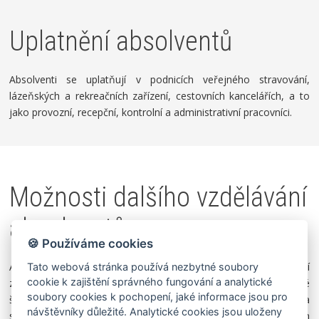
Uplatnění absolventů
Absolventi se uplatňují v podnicích veřejného stravování,
lázeňských
a rekreačních zařízení, cestovních kancelářích, a to
jako provozní,
recepční, kontrolní a administrativní pracovníci.
Možnosti dalšího vzdělávání
absolventů
🍪 Používáme cookies
Absolventi studijního oboru, kteří úspěšně vykonali maturitní
Tato webová stránka používá nezbytné soubory
cookie k zajištění správného fungování a analytické
zkoušku, se mohou ucházet o studium na naší Vyšší odborné
soubory cookies k pochopení, jaké informace jsou pro
škole DAKOL se slevou na školném nebo na vysoké škole za
návštěvníky důležité. Analytické cookies jsou uloženy
stejných podmínek jako absolventi ostatních druhů středních