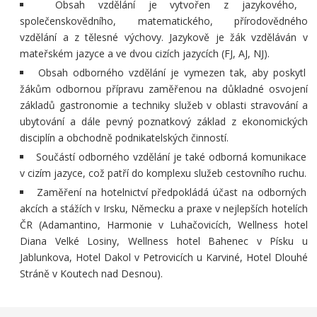
Obsah vzdělání je vytvořen z jazykového,
společenskovědního,
matematického, přírodovědného
vzdělání a z tělesné výchovy. Jazykově
je žák vzděláván v
mateřském jazyce a ve dvou cizích jazycích (FJ, AJ, NJ).
Obsah odborného vzdělání je vymezen tak, aby poskytl
žákům odbornou
přípravu zaměřenou na důkladné osvojení
základů gastronomie
a techniky služeb v oblasti stravování a
ubytování a dále pevný
poznatkový základ z ekonomických
disciplín a obchodně
podnikatelských činností.
Součástí odborného vzdělání je také odborná komunikace
v cizím jazyce,
což patří do komplexu služeb cestovního ruchu.
Zaměření na hotelnictví předpokládá účast na odborných
akcích a stážích v Irsku,
Německu a praxe
v nejlepších hotelích
ČR (Adamantino, Harmonie v Luhačovicích,
Wellness hotel
Diana Velké Losiny, Wellness hotel Bahenec
v Písku u
Jablunkova, Hotel Dakol v Petrovicích u Karviné, H
otel Dlouhé
Stráně v Koutech nad Desnou).