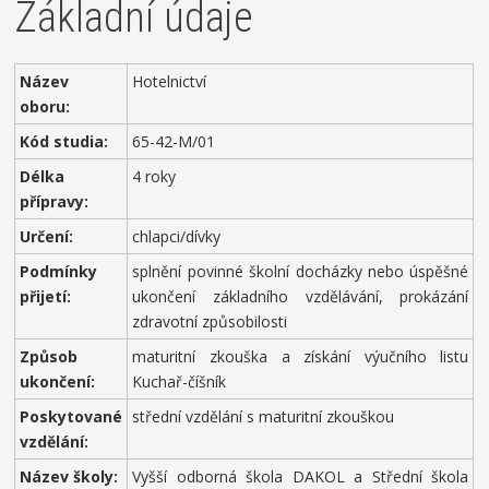
Základní údaje
Název
Hotelnictví
oboru:
Kód studia:
65-42-M/01
Délka
4 roky
přípravy:
Určení:
chlapci/dívky
Podmínky
splnění povinné školní docházky nebo úspěšné
přijetí:
ukončení základního vzdělávání, prokázání
zdravotní způsobilosti
Způsob
maturitní zkouška a získání výučního listu
ukončení:
Kuchař-číšník
Poskytované
střední vzdělání s maturitní zkouškou
vzdělání:
Název školy:
Vyšší odborná škola DAKOL a Střední škola