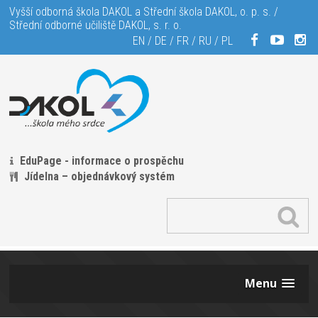
Vyšší odborná škola DAKOL a Střední škola DAKOL, o. p. s. /
Střední odborné učiliště DAKOL, s. r. o.
EN
/
DE
/
FR
/
RU
/
PL
EduPage - informace o prospěchu
Jídelna – objednávkový systém
Menu