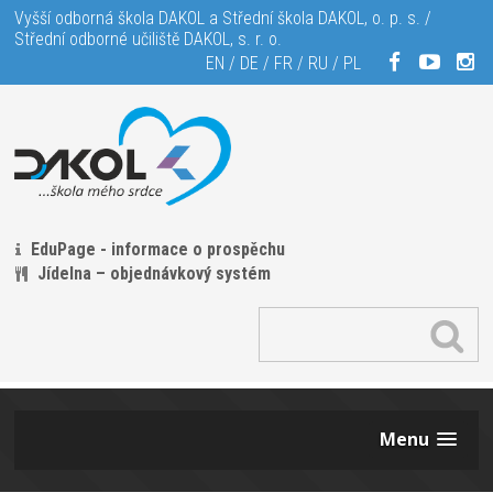
Vyšší odborná škola DAKOL a Střední škola DAKOL, o. p. s. /
Střední odborné učiliště DAKOL, s. r. o.
EN
/
DE
/
FR
/
RU
/
PL
EduPage - informace o prospěchu
Jídelna – objednávkový systém
Menu