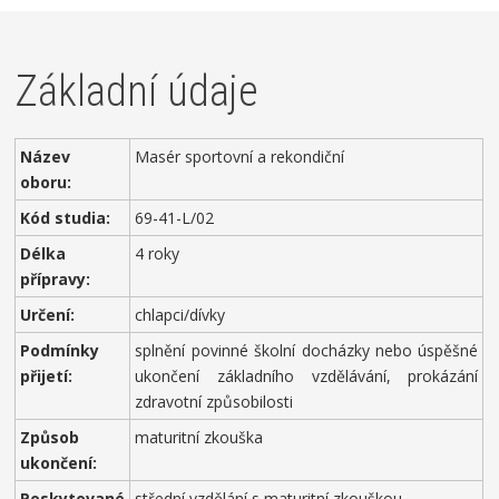
Základní údaje
Název
Masér sportovní a rekondiční
oboru:
Kód studia:
69-41-L/02
Délka
4 roky
přípravy:
Určení:
chlapci/dívky
Podmínky
splnění povinné školní docházky nebo úspěšné
přijetí:
ukončení základního vzdělávání, prokázání
zdravotní způsobilosti
Způsob
maturitní zkouška
ukončení:
Poskytované
střední vzdělání s maturitní zkouškou