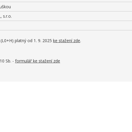
ouškou
 s.r.o.
(L0+H) platný od 1. 9. 2025
ke stažení zde
.
10 Sb. -
formulář ke stažení zde