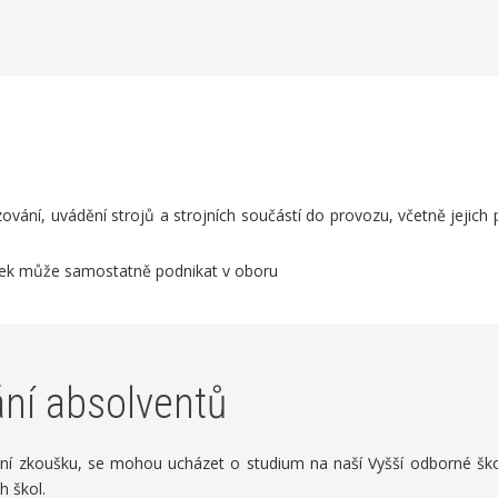
ování, uvádění strojů a strojních součástí do provozu, včetně jejich
šek může samostatně podnikat v oboru
ání absolventů
uritní zkoušku, se mohou ucházet o studium na naší Vyšší odborné 
h škol.