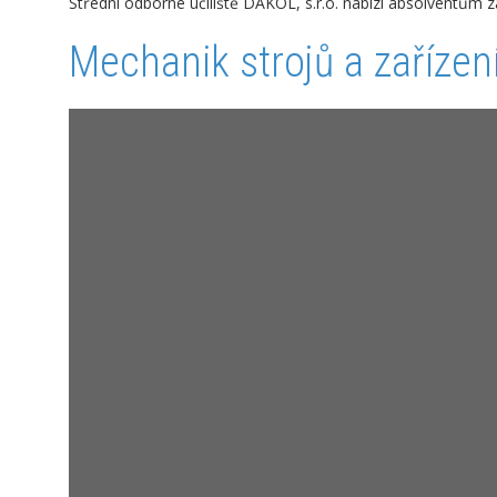
Střední odborné učiliště DAKOL, s.r.o. nabízí absolventům zá
Mechanik strojů a zařízen