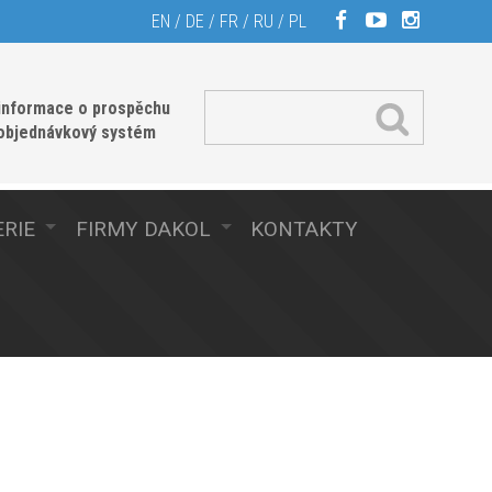
EN
/
DE
/
FR
/
RU
/
PL
informace o prospěchu
 objednávkový systém
RIE
FIRMY DAKOL
KONTAKTY