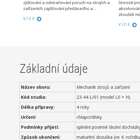
zjišťování a odstraňování poruch na strojích a
činností p
zařízeních zajišťování předávacího a ...
absolvován
zkoušek mů
VÍCE
VÍCE
Základní údaje
Název oboru:
Mechanik strojů a zařízení
Kód studia:
23-44-L/01 (model L0 + H)
Délka přípravy:
4 roky
Určení:
chlapci/dívky
Podmínky přijetí:
splnění povinné školní docházk
Způsob ukončení:
maturitní zkouška (ve 4. ročník