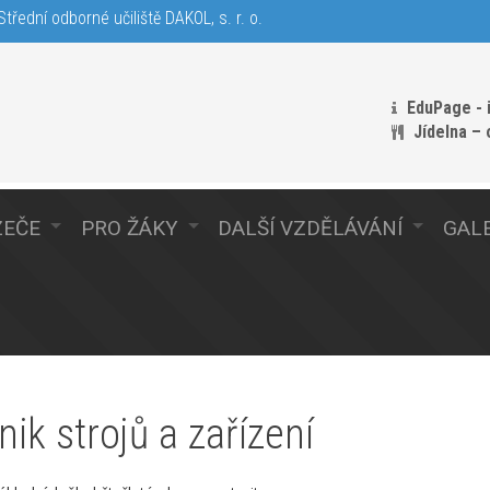
třední odborné učiliště DAKOL, s. r. o.
EduPage - 
Jídelna –
ZEČE
PRO ŽÁKY
DALŠÍ VZDĚLÁVÁNÍ
GALE
nik strojů a zařízení