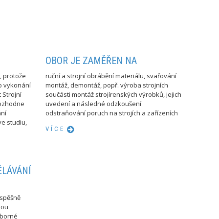
OBOR JE ZAMĚŘEN NA
, protože
ruční a strojní obrábění materiálu, svařování
po vykonání
montáž, demontáž, popř. výroba strojních
 Strojní
součásti montáž strojírenských výrobků, jejich
rozhodne
uvedení a následné odzkoušení
ání
odstraňování poruch na strojích a zařízeních
e studiu,
VÍCE
ĚLÁVÁNÍ
úspěšně
hou
dborné