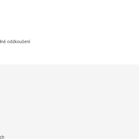
edné odzkoušení
ích