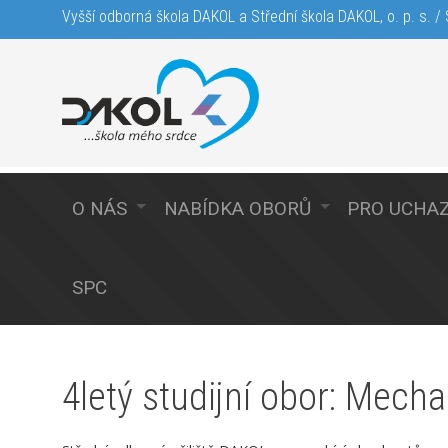
Vyšší odborná škola DAKOL a Střední škola DAKOL, o. p. s. / S
O NÁS
NABÍDKA OBORŮ
PRO UCHA
SPC
4letý studijní obor: Mecha