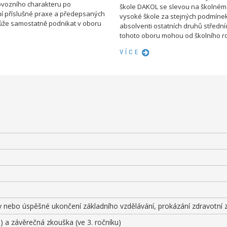
rovozního charakteru po
škole DAKOL se slevou na školné
í příslušné praxe a předepsaných
vysoké škole za stejných podmíne
že samostatně podnikat v oboru
absolventi ostatních druhů středníc
tohoto oboru mohou od školního rok
VÍCE
y nebo úspěšné ukončení základního vzdělávání, prokázání zdravotní z
u) a závěrečná zkouška (ve 3. ročníku)