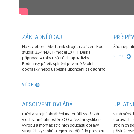
ZÁKLADNÍ ÚDAJE
PŘÍSPĚ
Název oboru: Mechanik strojů a zařízení Kód
Žáci neplat
studia: 23-44-L/01 (model L0 + H) Délka
VÍCE
přípravy: 4 roky Určení: chlapci/dívky
Podmínky přijetí: splnění povinné školní
docházky nebo úspěšné ukončení základního
...
VÍCE
ABSOLVENT OVLÁDÁ
UPLATN
ruční a strojní obrábění materiálů svařování
v náročnýc
v ochranné atmosféře CO a řezání kyslíkem
opravách, s
výrobu a montáž strojních součástí opravy
strojních s
strojních výrobků a jejich uvádění do provozu
příslušens