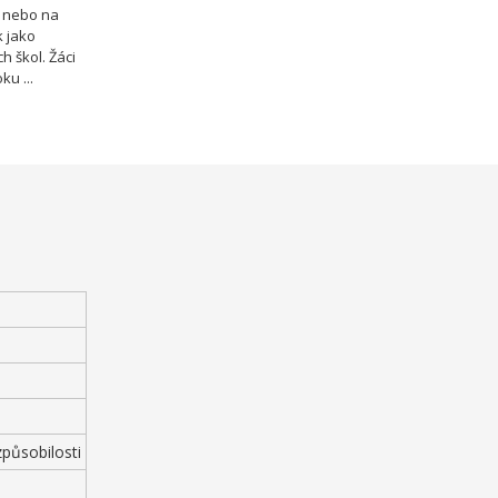
m nebo na
k jako
h škol. Žáci
u ...
působilosti