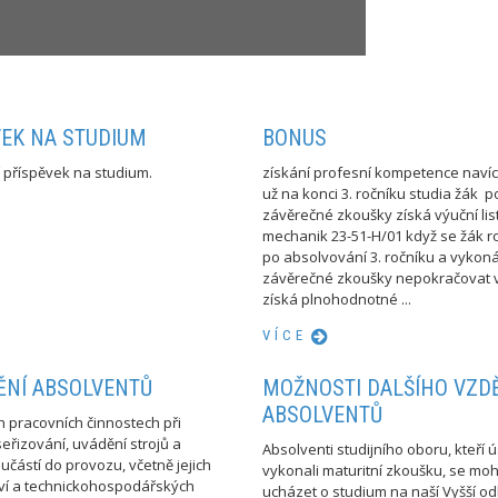
VEK NA STUDIUM
BONUS
í příspěvek na studium.
získání profesní kompetence navíc
už na konci 3. ročníku studia žák 
závěrečné zkoušky získá výuční list
mechanik 23-51-H/01 když se žák 
po absolvování 3. ročníku a vykon
závěrečné zkoušky nepokračovat v
získá plnohodnotné ...
VÍCE
ĚNÍ ABSOLVENTŮ
MOŽNOSTI DALŠÍHO VZD
ABSOLVENTŮ
h pracovních činnostech při
eřizování, uvádění strojů a
Absolventi studijního oboru, kteří 
oučástí do provozu, včetně jejich
vykonali maturitní zkoušku, se mo
tví a technickohospodářských
ucházet o studium na naší Vyšší o