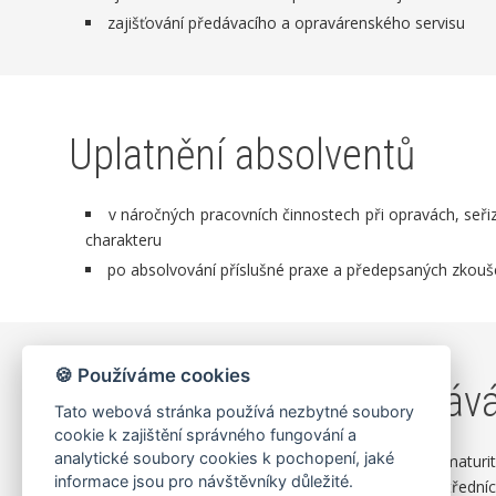
zajišťování předávacího a opravárenského servisu
Uplatnění absolventů
v náročných pracovních činnostech při opravách, seřiz
charakteru
po absolvování příslušné praxe a předepsaných zkou
🍪 Používáme cookies
Možnosti dalšího vzděláv
Tato webová stránka používá nezbytné soubory
cookie k zajištění správného fungování a
analytické soubory cookies k pochopení, jaké
Absolventi studijního oboru, kteří úspěšně vykonali mat
informace jsou pro návštěvníky důležité.
stejných podmínek jako absolventi ostatních druhů středníc