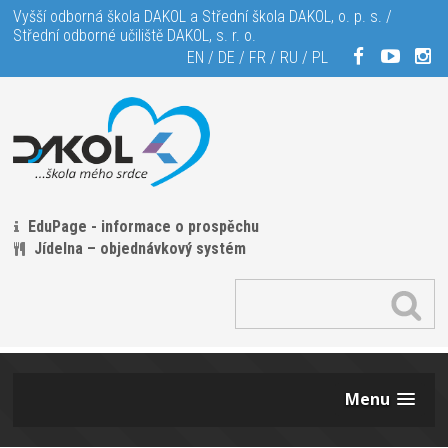
Vyšší odborná škola DAKOL a Střední škola DAKOL, o. p. s. /
Střední odborné učiliště DAKOL, s. r. o.
EN
/
DE
/
FR
/
RU
/
PL
EduPage - informace o prospěchu
Jídelna – objednávkový systém
Menu