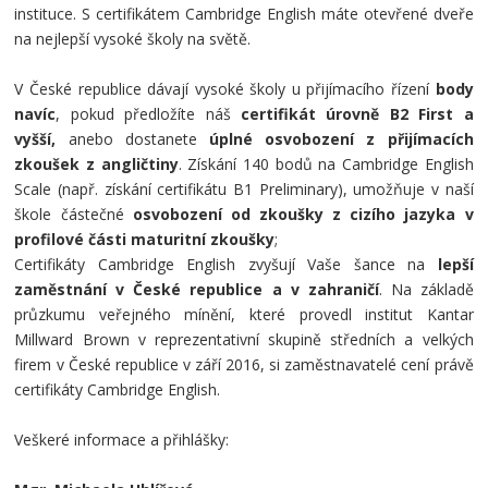
instituce. S certifikátem Cambridge English máte otevřené dveře
na nejlepší vysoké školy na světě.
V České republice dávají vysoké školy u přijímacího řízení
body
navíc
, pokud předložíte náš
certifikát úrovně B2 First a
vyšší,
anebo dostanete
úplné osvobození z přijímacích
zkoušek z angličtiny
. Získání 140 bodů na Cambridge English
Scale (např. získání certifikátu B1 Preliminary), umožňuje
v naší
škole částečné
osvobození od zkoušky z cizího jazyka v
profilové části maturitní zkoušky
;
Certifikáty Cambridge English zvyšují Vaše šance na
lepší
zaměstnání v České republice a v zahraničí
. Na základě
průzkumu veřejného mínění, které provedl institut Kantar
Millward Brown v reprezentativní skupině středních a velkých
firem v České republice v září 2016, si zaměstnavatelé cení právě
certifikáty Cambridge English.
Veškeré informace a přihlášky: