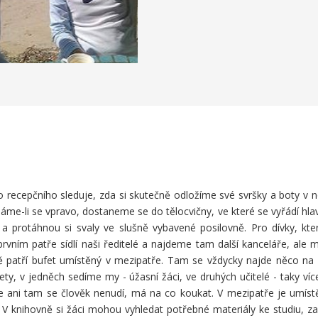
 recepčního sleduje, zda si skutečně odložíme své svršky a boty v 
áme-li se vpravo, dostaneme se do tělocvičny, ve které se vyřádí hla
 protáhnou si svaly ve slušně vybavené posilovně. Pro dívky, kte
rvním patře sídlí naši ředitelé a najdeme tam další kanceláře, a
jně patří bufet umístěný v mezipatře. Tam se vždycky najde něco n
ety, v jedněch sedíme my - úžasní žáci, ve druhých učitelé - taky 
e ani tam se člověk nenudí, má na co koukat. V mezipatře je umís
ika. V knihovně si žáci mohou vyhledat potřebné materiály ke studiu