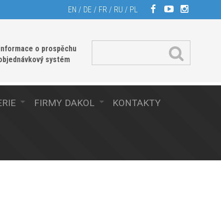
EN
/
DE
/
FR
/
RU
/
PL
informace o prospěchu
 objednávkový systém
RIE
FIRMY DAKOL
KONTAKTY