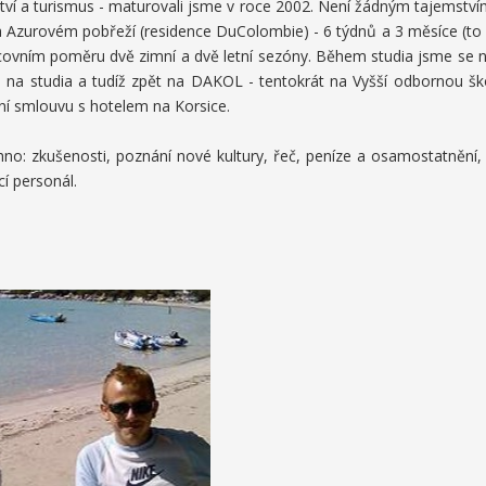
ví a turismus - maturovali jsme v roce 2002. Není žádným tajemstvím,
 Azurovém pobřeží (residence DuColombie) - 6 týdnů a 3 měsíce (to už
covním poměru dvě zimní a dvě letní sezóny. Během studia jsme se na
 na studia a tudíž zpět na DAKOL - tentokrát na Vyšší odbornou ško
í smlouvu s hotelem na Korsice.
o: zkušenosti, poznání nové kultury, řeč, peníze a osamostatnění, 
í personál.