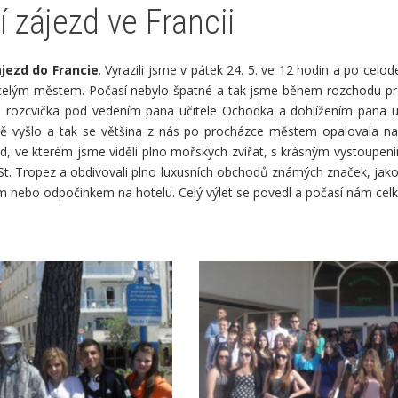
 zájezd ve Francii
jezd do Francie
. Vyrazili jsme v pátek 24. 5. ve 12 hodin a po celo
 celým městem. Počasí nebylo špatné a tak jsme během rozchodu pro
 rozcvička pod vedením pana učitele Ochodka a dohlížením pana uč
sně vyšlo a tak se většina z nás po procházce městem opalovala na p
d, ve kterém jsme viděli plno mořských zvířat, s krásným vystoupení
 St. Tropez a obdivovali plno luxusních obchodů známých značek, jako 
ním nebo odpočinkem na hotelu. Celý výlet se povedl a počasí nám cel