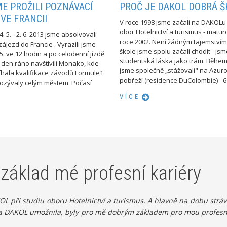
E PROŽILI POZNÁVACÍ
PROČ JE DAKOL DOBRÁ Š
VE FRANCII
V roce 1998 jsme začali na DAKOLu
obor Hotelnictví a turismus - matur
. 5. - 2. 6. 2013 jsme absolvovali
roce 2002. Není žádným tajemstvím
ájezd do Francie . Vyrazili jsme
škole jsme spolu začali chodit - js
 5. ve 12 hodin a po celodenní jízdě
studentská láska jako trám. Během
 den ráno navštívili Monako, kde
jsme společně „stážovali" na Azu
íhala kvalifikace závodů Formule1
pobřeží (residence DuColombie) - 6 .
 ozývaly celým městem. Počasí
VÍCE
 základ mé profesní kariéry
 při studiu oboru Hotelnictví a turismus. A hlavně na dobu stráve
 škola DAKOL umožnila, byly pro mě dobrým základem pro mou profe