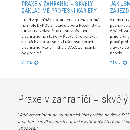
PRAXE V ZAHRANIČÍ = SKVĚLÝ
JAK JSM
ZÁKLAD MÉ PROFESNÍ KARIÉRY
ZÁJEZD 
" Rád vzpomínám na studentská léta prožitá
V termínu 24
na škole DAKOL při studiu oboru Hotelnictví a
poznávací z
turismus. A hlavně na dobu strávenou
v pátek 24.
v zahraničí na stážích v Řecku, Chorvatsku,
jsme druhý
v Alpách a na Korsice. Zkušenosti z praxí
právě prob
v zahraničí, které mi škola DAKOL umožnila,
a zvuky se
byly pro mě ...
nebylo ...
VÍCE
VÍCE
Praxe v zahraničí = skvělý
"
Rád vzpomínám na studentská léta prožitá na škole DAKOL
a na Korsice. Zkušenosti z praxí v zahraničí, které mi
Chodově."