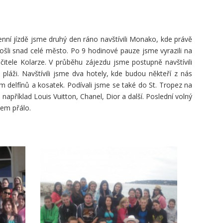
denní jízdě jsme druhý den ráno navštívili Monako, kde právě
šli snad celé město. Po 9 hodinové pauze jsme vyrazili na
itele Kolarze. V průběhu zájezdu jsme postupně navštívili
láži. Navštívili jsme dva hotely, kde budou někteří z nás
m delfínů a kosatek. Podívali jsme se také do St. Tropez na
například Louis Vuitton, Chanel, Dior a další. Poslední volný
kem přálo.