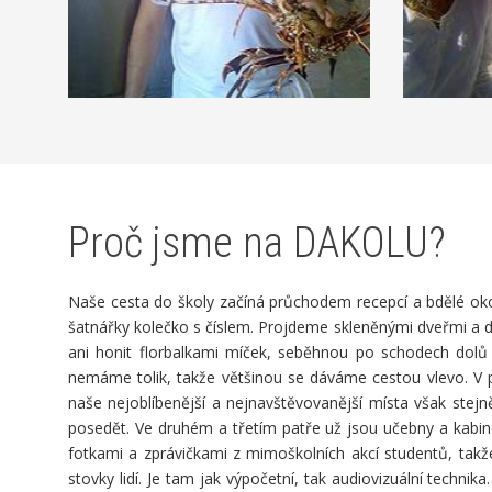
Proč jsme na DAKOLU?
Naše cesta do školy začíná průchodem recepcí a bdělé oko
šatnářky kolečko s číslem. Projdeme skleněnými dveřmi a d
ani honit florbalkami míček, seběhnou po schodech dolů a
nemáme tolik, takže většinou se dáváme cestou vlevo. V p
naše nejoblíbenější a nejnavštěvovanější místa však ste
posedět. Ve druhém a třetím patře už jsou učebny a kabin
fotkami a zprávičkami z mimoškolních akcí studentů, takž
stovky lidí. Je tam jak výpočetní, tak audiovizuální techn