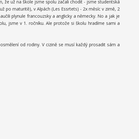
 že už na škole jsme spolu začali chodit - jsme studentská
 po maturitě), v Alpách (Les Essrtets) - 2x měsíc v zimě, 2
učili plynule francouzsky a anglicky a německy. No a jak je
lu, jsme v 1. ročníku. Ale protože si školu hradíme sami a
osmělení od rodiny. V cizině se musí každý prosadit sám a