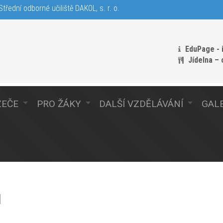
třední odborné učiliště DAKOL, s. r. o.
EduPage - 
Jídelna –
ZEČE
PRO ŽÁKY
DALŠÍ VZDĚLÁVÁNÍ
GALE
ů