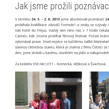
Jak jsme prožili poznávací
V termínu
24. 5. - 2. 6. 2013
jsme absolvovali poznávací
zá
probíhala kvalifikace závodů Formule1 a zvuky se ozývaly
náš hotel do Fréjus. Každý den ráno nás v 7 hodin čekala
Cannes, kde zrovna probíhal filmový festival. Počasí krá
vykonávat praxe. Snad nejvíce se každému zalíbil Marinelan
slavnou četnickou stanici, která je známá z filmu Četníci ze
den, jsme strávili u bazénu, sluněním na pláži a nakupová
Za kolektiv tříd HA1,HT1 - Kornecká, Mžiková a Švachová.