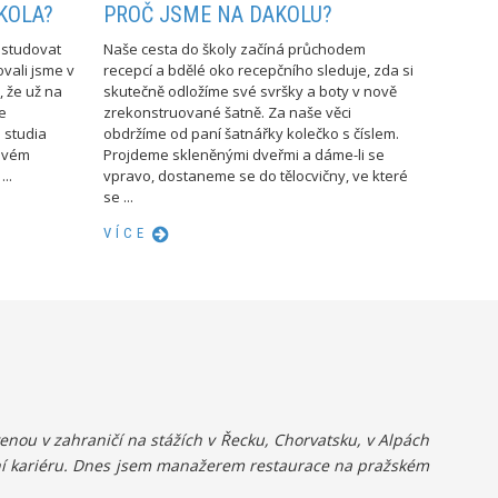
KOLA?
PROČ JSME NA DAKOLU?
 studovat
Naše cesta do školy začíná průchodem
ovali jsme v
recepcí a bdělé oko recepčního sleduje, zda si
, že už na
skutečně odložíme své svršky a boty v nově
me
zrekonstruované šatně. Za naše věci
 studia
obdržíme od paní šatnářky kolečko s číslem.
rovém
Projdeme skleněnými dveřmi a dáme-li se
..
vpravo, dostaneme se do tělocvičny, ve které
se ...
VÍCE
nou v zahraničí na stážích v Řecku, Chorvatsku, v Alpách
sní kariéru. Dnes jsem manažerem restaurace na pražském