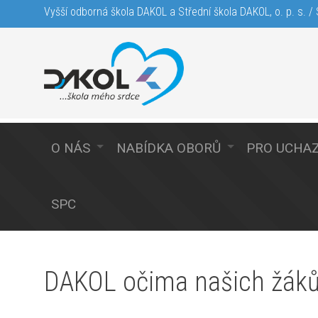
Vyšší odborná škola DAKOL a Střední škola DAKOL, o. p. s. / S
O NÁS
NABÍDKA OBORŮ
PRO UCHA
SPC
DAKOL očima našich žák