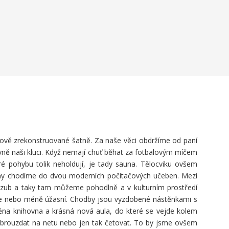
nově zrekonstruované šatně. Za naše věci obdržíme od paní
vně naši kluci. Když nemají chuť běhat za fotbalovým míčem
ré pohybu tolik neholdují, je tady sauna. Tělocviku ovšem
le my chodíme do dvou moderních počítačových učeben. Mezi
a zub a taky tam můžeme pohodlně a v kulturním prostředí
více nebo méně úžasní. Chodby jsou vyzdobené nástěnkami s
těna knihovna a krásná nová aula, do které se vejde kolem
, zabrouzdat na netu nebo jen tak četovat. To by jsme ovšem