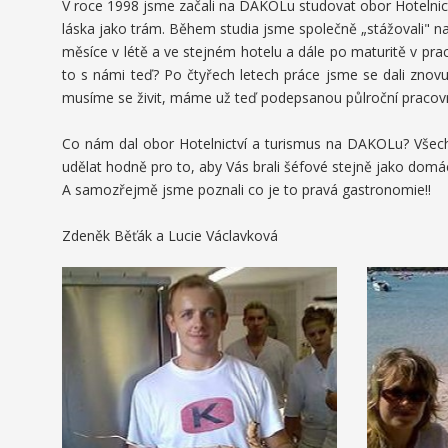
V roce 1998 jsme začali na DAKOLu studovat obor Hotelnict
láska jako trám. Během studia jsme společně „stážovali" na
měsíce v létě a ve stejném hotelu a dále po maturitě v pra
to s námi teď? Po čtyřech letech práce jsme se dali znovu
musíme se živit, máme už teď podepsanou půlroční pracovn
Co nám dal obor Hotelnictví a turismus na DAKOLu? Všechn
udělat hodně pro to, aby Vás brali šéfové stejně jako domác
A samozřejmě jsme poznali co je to pravá gastronomie!!
Zdeněk Běťák a Lucie Václavková