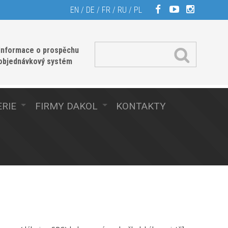
EN
/
DE
/
FR
/
RU
/
PL
informace o prospěchu
 objednávkový systém
RIE
FIRMY DAKOL
KONTAKTY