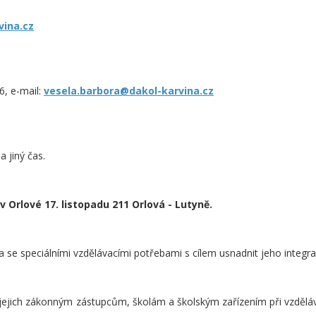
vina.cz
66, e-mail:
vesela.barbora@dakol-karvina.cz
a jiný čas.
 Orlové 17. listopadu 211 Orlová - Lutyně.
ta se speciálními vzdělávacími potřebami s cílem usnadnit jeho integra
ejich zákonným zástupcům, školám a školským zařízením při vzdělává