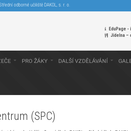
třední odborné učiliště DAKOL, s. r. o.
EduPage - 
Jídelna –
ZEČE
PRO ŽÁKY
DALŠÍ VZDĚLÁVÁNÍ
GALE
entrum (SPC)