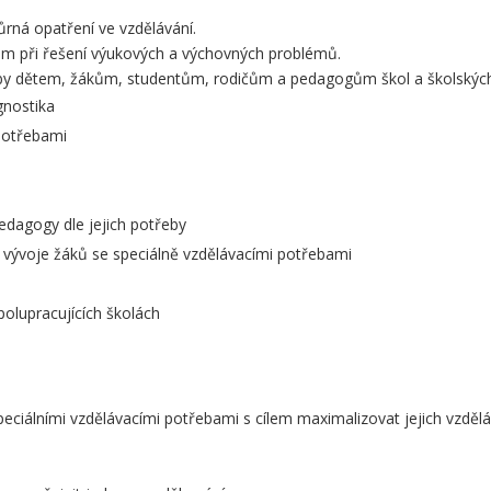
ůrná opatření ve vzdělávání.
ům při řešení výukových a výchovných problémů.
by dětem, žákům, studentům, rodičům a pedagogům škol a školských 
gnostika
potřebami
pedagogy dle jejich potřeby
vývoje žáků se speciálně vzdělávacími potřebami
polupracujících školách
peciálními vzdělávacími potřebami s cílem maximalizovat jejich vzděláv