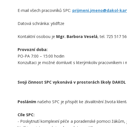
E-mail všech pracovníků SPC:
prijmeni.jmeno@dakol-kar
Datová schránka: y6dftze
Kontaktní osobou je
Mgr. Barbora Veselá
, tel. 725 517 5
Provozní doba:
PO-PA 7:00 – 15:00 hodin
Konzultaci je možné domluvit s kterýmkoliv pracovníkem i n
Svoji činnost SPC vykonává v prostorách školy DAKOL v
Posláním
našeho SPC je přispět ke zkvalitnění života klien
Cíle SPC:
- Poskytnutí komplexní péče a poradenské pomoci žákům, j