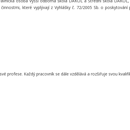
ávnická osoba Vyšší odborná škola DAKOL a Střední škola DAKOL, o.
 činnostmi, které vyplývají z Vyhlášky č. 72/2005 Sb. o poskytován
vé profese. Každý pracovník se dále vzdělává a rozšiřuje svou kvalif