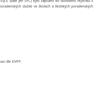
p.s. (dále jen SPC) bylo zapsáno do školského rejstříku s
í poradenských služeb ve školách a školských poradenských
ikaci dle DVPP.