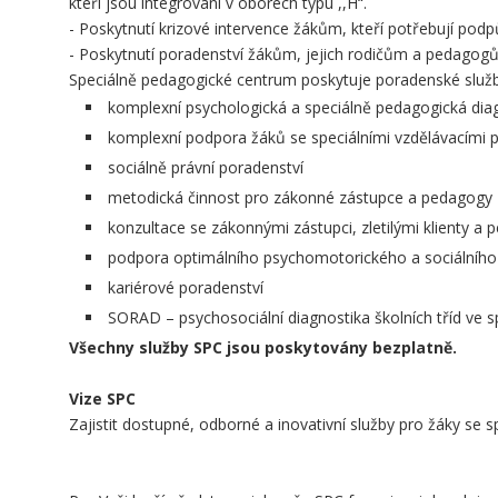
kteří jsou integrováni v oborech typu ,,H“.
- Poskytnutí krizové intervence žákům, kteří potřebují podp
- Poskytnutí poradenství žákům, jejich rodičům a pedagog
Speciálně pedagogické centrum poskytuje poradenské služ
komplexní psychologická a speciálně pedagogická dia
komplexní podpora žáků se speciálními vzdělávacími 
sociálně právní poradenství
metodická činnost pro zákonné zástupce a pedagogy
konzultace se zákonnými zástupci, zletilými klienty a 
podpora optimálního psychomotorického a sociálního 
kariérové poradenství
SORAD – psychosociální diagnostika školních tříd ve s
Všechny služby SPC jsou poskytovány bezplatně.
Vize SPC
Zajistit dostupné, odborné a inovativní služby pro žáky se s