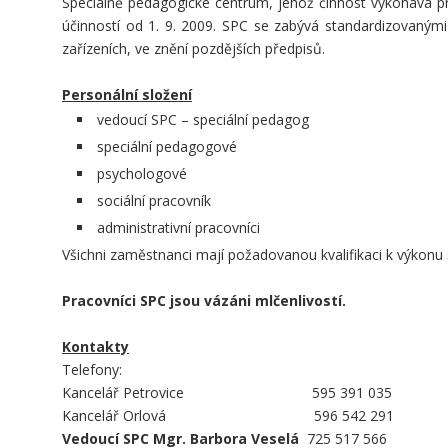
Speciálně pedagogické centrum, jehož činnost vykonává pr
účinností od 1. 9. 2009. SPC se zabývá standardizovanými
zařízeních, ve znění pozdějších předpisů.
Personální složení
vedoucí SPC – speciální pedagog
speciální pedagogové
psychologové
sociální pracovník
administrativní pracovníci
Všichni zaměstnanci mají požadovanou kvalifikaci k výkonu s
Pracovníci SPC jsou vázáni mlčenlivostí.
Kontakty
Telefony:
Kancelář Petrovice 595 391 035
Kancelář Orlová 596 542 291
Vedoucí SPC Mgr. Barbora Veselá
725 517 566