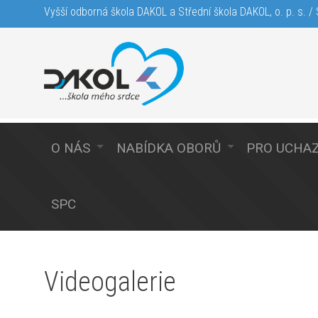
Vyšší odborná škola DAKOL a Střední škola DAKOL, o. p. s. / S
O NÁS
NABÍDKA OBORŮ
PRO UCHA
SPC
Videogalerie