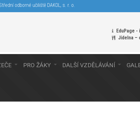
třední odborné učiliště DAKOL, s. r. o.
EduPage - 
Jídelna –
ZEČE
PRO ŽÁKY
DALŠÍ VZDĚLÁVÁNÍ
GALE