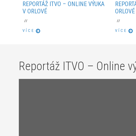
REPORTÁŽ ITVO – ONLINE VÝUKA
REPORTÁ
V ORLOVÉ
ORLOVÉ
//
//
VÍCE
VÍCE
Reportáž ITVO – Online v