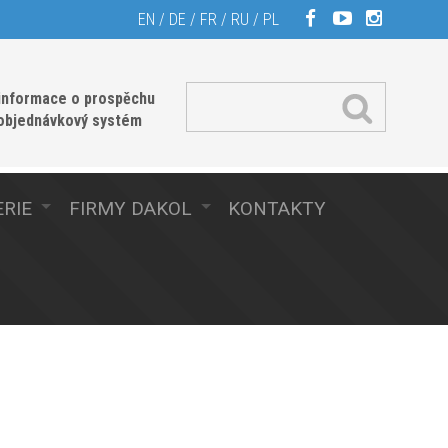
EN
/
DE
/
FR
/
RU
/
PL
informace o prospěchu
 objednávkový systém
RIE
FIRMY DAKOL
KONTAKTY