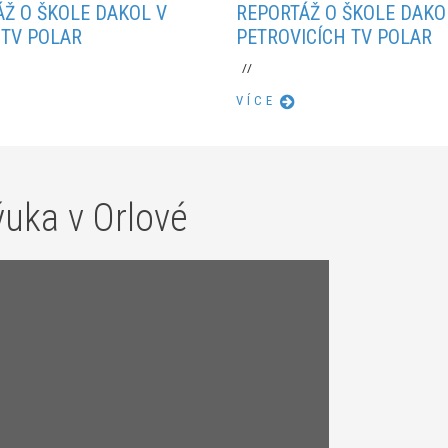
Ž O ŠKOLE DAKOL V
REPORTÁŽ O ŠKOLE DAKO
 TV POLAR
PETROVICÍCH TV POLAR
//
VÍCE
ýuka v Orlové