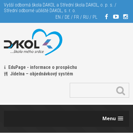
Vyšší odborná škola DAKOL a Střední škola DAKOL, o. p. s. /
Střední odborné učiliště DAKOL, s. r. o.
EN
/
DE
/
FR
/
RU
/
PL
EduPage - informace o prospěchu
Jídelna – objednávkový systém
Menu