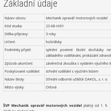
Základní údaje
Název oboru:
Mechanik opravář motorových vozidel
Kód studia:
23-68-H/01
Délka přípravy:
3 roky
Určení:
hoši/dívky
Podmínky přijetí:
splnění povinné školní docházky n
základního vzdělávání, prokázání zdravot
Způsob ukončení:
závěrečná zkouška s vydáním výučního l
Poskytované vzdělání:
střední vzdělání s výučním listem
Název školy:
Střední odborné učiliště DAKOL, s. r. o.
Místo výuky:
Orlová
ŠVP Mechanik opravář motorových vozidel
platný od 1. 9.