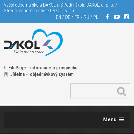
Vyšší odborná škola DAKOL a Střední škola DAKOL, o. p. s. /
Střední odborné učiliště DAKOL, s. r. o.
EN
/
DE
/
FR
/
RU
/
PL
EduPage - informace o prospěchu
Jídelna – objednávkový systém
Menu