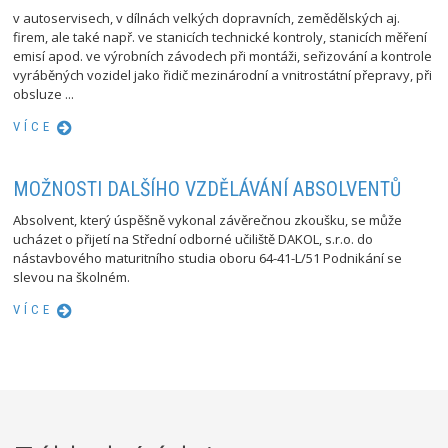
v autoservisech, v dílnách velkých dopravních, zemědělských aj.
firem, ale také např. ve stanicích technické kontroly, stanicích měření
emisí apod. ve výrobních závodech při montáži, seřizování a kontrole
vyráběných vozidel jako řidič mezinárodní a vnitrostátní přepravy, při
obsluze ...
VÍCE
MOŽNOSTI DALŠÍHO VZDĚLÁVÁNÍ ABSOLVENTŮ
Absolvent, který úspěšně vykonal závěrečnou zkoušku, se může
ucházet o přijetí na Střední odborné učiliště DAKOL, s.r.o. do
nástavbového maturitního studia oboru 64-41-L/51 Podnikání se
slevou na školném.
VÍCE