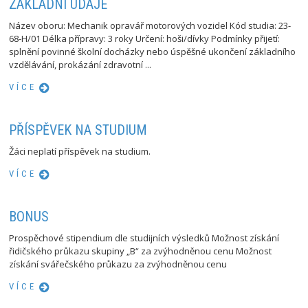
ZÁKLADNÍ ÚDAJE
Název oboru: Mechanik opravář motorových vozidel Kód studia: 23-
68-H/01 Délka přípravy: 3 roky Určení: hoši/dívky Podmínky přijetí:
splnění povinné školní docházky nebo úspěšné ukončení základního
vzdělávání, prokázání zdravotní ...
VÍCE
PŘÍSPĚVEK NA STUDIUM
Žáci neplatí příspěvek na studium.
VÍCE
BONUS
Prospěchové stipendium dle studijních výsledků Možnost získání
řidičského průkazu skupiny „B“ za zvýhodněnou cenu Možnost
získání svářečského průkazu za zvýhodněnou cenu
VÍCE