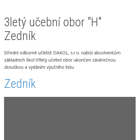
3letý učební obor "H"
Zedník
Střední odborné učiliště DAKOL, s.r.o.
nabízí absolventům
základních škol tříletý učební obor ukončen závěrečnou
zkouškou a vydáním výučního listu.
Zedník