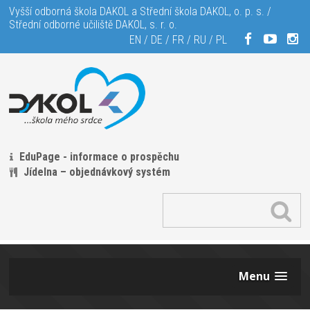
Vyšší odborná škola DAKOL a Střední škola DAKOL, o. p. s. /
Střední odborné učiliště DAKOL, s. r. o.
EN
/
DE
/
FR
/
RU
/
PL
EduPage - informace o prospěchu
Jídelna – objednávkový systém
Menu