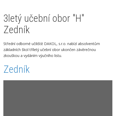
3letý učební obor "H"
Zedník
Střední odborné učiliště DAKOL, s.r.o.
nabízí absolventům
základních škol tříletý učební obor ukončen závěrečnou
zkouškou a vydáním výučního listu.
Zedník