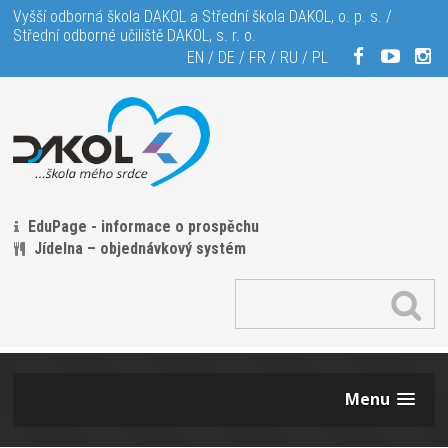
Vyšší odborná škola DAKOL a Střední škola DAKOL, o. p. s. /
Střední odborné učiliště DAKOL, s. r. o.
EN
/
DE
/
FR
/
RU
/
PL
EduPage - informace o prospěchu
Jídelna – objednávkový systém
Menu