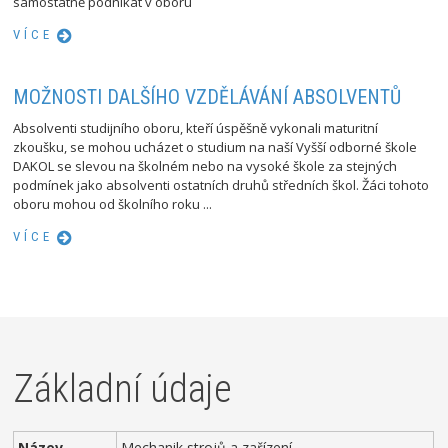
samostatně podnikat v oboru
VÍCE
MOŽNOSTI DALŠÍHO VZDĚLÁVÁNÍ ABSOLVENTŮ
Absolventi studijního oboru, kteří úspěšně vykonali maturitní
zkoušku, se mohou ucházet o studium na naší Vyšší odborné škole
DAKOL se slevou na školném nebo na vysoké škole za stejných
podmínek jako absolventi ostatních druhů středních škol. Žáci tohoto
oboru mohou od školního roku ...
VÍCE
Základní údaje
Název
Mechanik strojů a zařízení