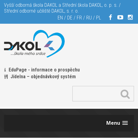
Vyšší odborná škola DAKOL a Střední škola DAKOL, o. p. s. /
Střední odborné učiliště DAKOL, s. r. o.
EN
/
DE
/
FR
/
RU
/
PL
EduPage - informace o prospěchu
Jídelna – objednávkový systém
Menu