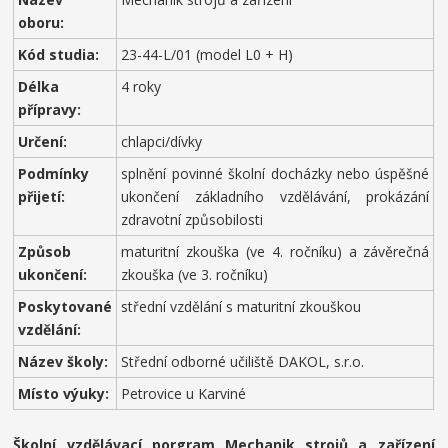
oboru:
Kód studia:
23-44-L/01 (model L0 + H)
Délka
4 roky
přípravy:
Určení:
chlapci/dívky
Podmínky
splnění povinné školní docházky nebo úspěšné
přijetí:
ukončení základního vzdělávání, prokázání
zdravotní způsobilosti
Způsob
maturitní zkouška (ve 4. ročníku) a závěrečná
ukončení:
zkouška (ve 3. ročníku)
Poskytované
střední vzdělání s maturitní zkouškou
vzdělání:
Název školy:
Střední odborné učiliště DAKOL, s.r.o.
Místo výuky:
Petrovice u Karviné
Školní vzdělávací porgram
Mechanik strojů a zařízení