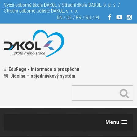
Vyšší odborná škola DAKOL a Střední škola DAKOL, o. p. s. /
Střední odborné učiliště DAKOL, s. r. o.
EN
/
DE
/
FR
/
RU
/
PL
EduPage - informace o prospěchu
Jídelna – objednávkový systém
Menu