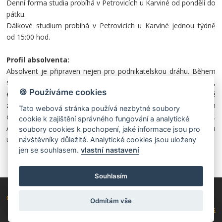
Denní forma studia probíhá v Petrovicích u Karviné od pondělí do
pátku.
Dálkové studium probíhá v Petrovicích u Karviné jednou týdně
od 15:00 hod.
Profil absolventa:
Absolvent je připraven nejen pro podnikatelskou dráhu. Během
studia nabude znalosti z oblasti marketingu, managementu,
🍪 Používáme cookies
ekonomiky, účetnictví a právní nauky. Absolvent získá rozšířené
znalosti všeobecných předmětů vztahujících se k učebním
Tato webová stránka používá nezbytné soubory
oborům a zároveň si zvýší úroveň již získaného vzdělání.
cookie k zajištění správného fungování a analytické
Absolventi, kteří úspěšně vykonali maturitní zkoušku, se mohou
soubory cookies k pochopení, jaké informace jsou pro
ucházet o studium na vysokých školách.
návštěvníky důležité. Analytické cookies jsou uloženy
jen se souhlasem.
vlastní nastavení
Souhlasím
Copyright © 2026
Školy Dakol
|
CK Dakol
|
Hotel Dakol
Odmítám vše
powered by netnews