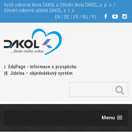
Vyšší odborná škola DAKOL a Střední škola DAKOL, o. p. s. /
Střední odborné učiliště DAKOL, s. r. o.
EN
/
DE
/
FR
/
RU
/
PL
EduPage - informace o prospěchu
Jídelna – objednávkový systém
Menu