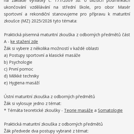
na základě vyhlášky č. 177/2009 Sb. o bližších podmínkách
ukončování vzdělávání na střední škole, pro obor Masér
sportovní a rekondiční stanovujeme pro přípravu k maturitní
zkoušce (MZ) 2025/2026 tyto témata:
Praktická písemná maturitní zkouška z odborných předmětů část
A -
ke stažení zde
Žák si vybere z několika možností v každé oblasti
a) Postupy sportovní a klasické masáže
b) Psychologie
c) První pomoc
d) Měkké techniky
e) Hygiena masáží
Ústní maturitní zkouška z odborných předmětů
Žák si vylosuje jedno z témat:
* Témáta teoretické zkoušky -
Teorie masáže
a
Somatologie
Praktická maturitní zkouška z odborných předmětů
Žák předvede dva postupy vybrané z témat: