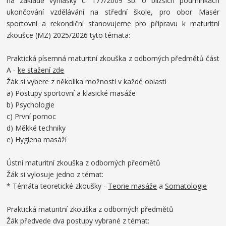
na základě vyhlášky č. 177/2009 Sb. o bližších podmínkách
ukončování vzdělávání na střední škole, pro obor Masér
sportovní a rekondiční stanovujeme pro přípravu k maturitní
zkoušce (MZ) 2025/2026 tyto témata:
Praktická písemná maturitní zkouška z odborných předmětů část
A -
ke stažení zde
Žák si vybere z několika možností v každé oblasti
a) Postupy sportovní a klasické masáže
b) Psychologie
c) První pomoc
d) Měkké techniky
e) Hygiena masáží
Ústní maturitní zkouška z odborných předmětů
Žák si vylosuje jedno z témat:
* Témáta teoretické zkoušky -
Teorie masáže
a
Somatologie
Praktická maturitní zkouška z odborných předmětů
Žák předvede dva postupy vybrané z témat: