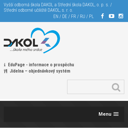
Vyšší odborná škola DAKOL a Střední škola DAKOL, o. p. s. /
Střední odborné učiliště DAKOL, s. r. o.
EN
/
DE
/
FR
/
RU
/
PL
EduPage - informace o prospěchu
Jídelna – objednávkový systém
Menu