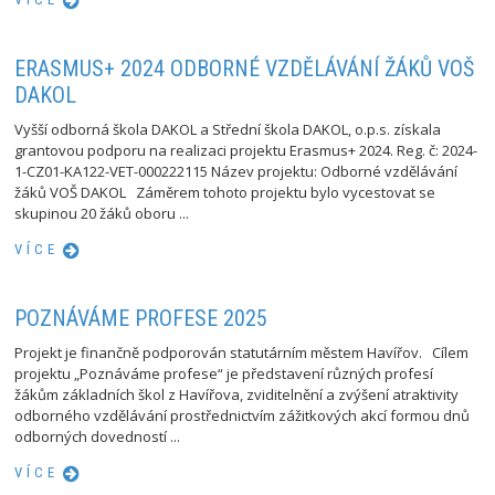
ERASMUS+ 2024 ODBORNÉ VZDĚLÁVÁNÍ ŽÁKŮ VOŠ
DAKOL
Vyšší odborná škola DAKOL a Střední škola DAKOL, o.p.s. získala
grantovou podporu na realizaci projektu Erasmus+ 2024. Reg. č: 2024-
1-CZ01-KA122-VET-000222115 Název projektu: Odborné vzdělávání
žáků VOŠ DAKOL Záměrem tohoto projektu bylo vycestovat se
skupinou 20 žáků oboru ...
VÍCE
POZNÁVÁME PROFESE 2025
Projekt je finančně podporován statutárním městem Havířov. Cílem
projektu „Poznáváme profese“ je představení různých profesí
žákům základních škol z Havířova, zviditelnění a zvýšení atraktivity
odborného vzdělávání prostřednictvím zážitkových akcí formou dnů
odborných dovedností ...
VÍCE