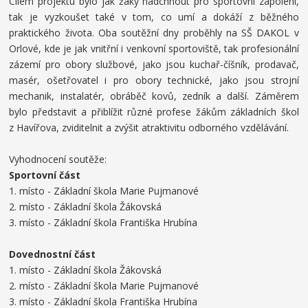
Cílem projektu bylo jak žáky nadchnout pro sportovní zápolení,
tak je vyzkoušet také v tom, co umí a dokáží z běžného
praktického života. Oba soutěžní dny proběhly na SŠ DAKOL v
Orlové, kde je jak vnitřní i venkovní sportoviště, tak profesionální
zázemí pro obory službové, jako jsou kuchař-číšník, prodavač,
masér, ošetřovatel i pro obory technické, jako jsou strojní
mechanik, instalatér, obráběč kovů, zedník a další. Záměrem
bylo představit a přiblížit různé profese žákům základních škol
z Havířova, zviditelnit a zvýšit atraktivitu odborného vzdělávání.
Vyhodnocení soutěže:
Sportovní část
1. místo - Základní škola Marie Pujmanové
2. místo - Základní škola Žákovská
3. místo - Základní škola Františka Hrubína
Dovednostní část
1. místo - Základní škola Žákovská
2. místo - Základní škola Marie Pujmanové
3. místo - Základní škola Františka Hrubína