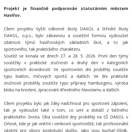
Projekt je finančně podporován statutárním městem
Havířov.
Cílem projektu Vyšší odborné školy DAKOL a Střední školy
DAKOL, o.p.s., bylo zábavnou a soutěžní formou vyzkoušet
zdatnost týmů havířovských základních škol, a to jak
sportovního, tak praktického charakteru.
Soutěž se konala ve dnech 27. a 28. 5. 2026. První den týmy
soutěžily v praktické zručnosti a druhý den v kategoriích
sportovních dovedností. Ve sportovním dni proběhly soutěže
typu biatlon, míčových sportů a dalších. Ve dni praktické
zručnosti proběhly soutěže typu přípravy hamburgeru, výroba
bloku na kreslení, zpracování dřevěného hlavolamu a dalších.
Cílem projektu bylo jak žáky nadchnout pro sportovní zápolení,
tak je vyzkoušet také v tom, co umí a dokáží z běžného
praktického života. Oba soutěžní dny proběhly na SŠ DAKOL v
Orlové, kde je jak vnitřní i venkovní sportoviště, tak profesionální
zázemí pro obory poskytující služby, jako jsou kuchař-číšník,