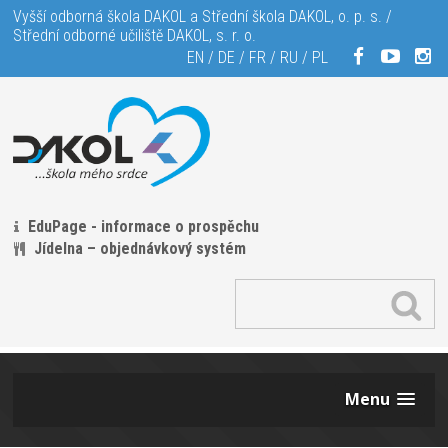
Vyšší odborná škola DAKOL a Střední škola DAKOL, o. p. s. /
Střední odborné učiliště DAKOL, s. r. o.
EN
/
DE
/
FR
/
RU
/
PL
EduPage - informace o prospěchu
Jídelna – objednávkový systém
Menu