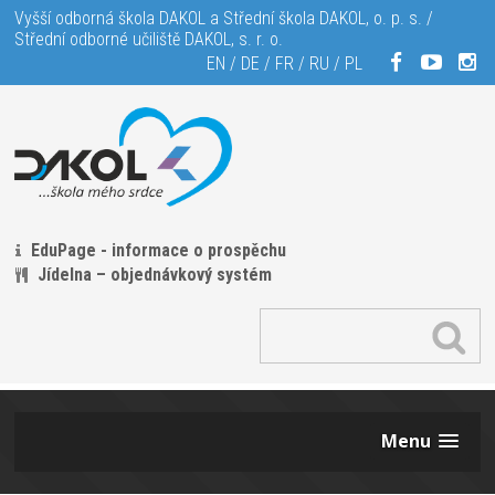
Vyšší odborná škola DAKOL a Střední škola DAKOL, o. p. s. /
Střední odborné učiliště DAKOL, s. r. o.
EN
/
DE
/
FR
/
RU
/
PL
EduPage - informace o prospěchu
Jídelna – objednávkový systém
Menu