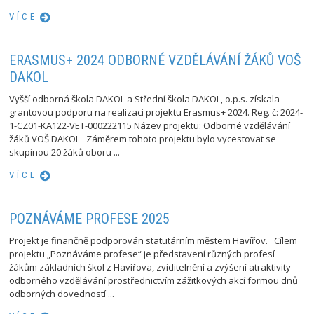
VÍCE
ERASMUS+ 2024 ODBORNÉ VZDĚLÁVÁNÍ ŽÁKŮ VOŠ
DAKOL
Vyšší odborná škola DAKOL a Střední škola DAKOL, o.p.s. získala
grantovou podporu na realizaci projektu Erasmus+ 2024. Reg. č: 2024-
1-CZ01-KA122-VET-000222115 Název projektu: Odborné vzdělávání
žáků VOŠ DAKOL Záměrem tohoto projektu bylo vycestovat se
skupinou 20 žáků oboru ...
VÍCE
POZNÁVÁME PROFESE 2025
Projekt je finančně podporován statutárním městem Havířov. Cílem
projektu „Poznáváme profese“ je představení různých profesí
žákům základních škol z Havířova, zviditelnění a zvýšení atraktivity
odborného vzdělávání prostřednictvím zážitkových akcí formou dnů
odborných dovedností ...