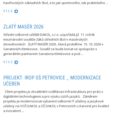
havířovských základních škol, a to jak sportovního, tak praktického ...
VÍCE
ZLATÝ MASÉR 2026
Střední odborné učiliště DAKOL, s.r.o. uspořádá již 11. ročník
mezinárodní soutěže žáků středních škol v masérských
dovednostech ZLATÝ MASÉR 2026 , která proběhne 15. 10. 2026 v
Sanatoriích Klimkovice . Soutěž se bude konat ve spolupráci s
generálním partnerem Sanatoria Klimkovice a pod ...
VÍCE
PROJEKT: IROP SŠ PETROVICE _ MODERNIZACE
UČEBEN
Cílem projektu je zkvalitnění vzdělávací infrastruktury pro práci s
digitálními technologiemi a pro výuku cizích jazyků. Záměrem
projektu je modernizovat vybavení odborné IT učebny a jazykové
učebny na VOŠ DAKOL a SŠ DAKOL v Petrovicích u Karviné pro kvalitní
a inovativní ...