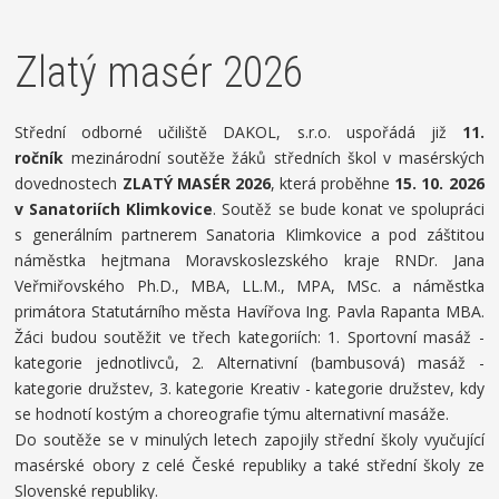
Zlatý masér 2026
Střední odborné učiliště DAKOL, s.r.o. uspořádá již
11.
ročník
mezinárodní soutěže žáků středních škol v masérských
dovednostech
ZLATÝ MASÉR 2026
, která proběhne
15. 10. 2026
v Sanatoriích Klimkovice
. Soutěž se bude konat ve spolupráci
s generálním partnerem Sanatoria Klimkovice a pod záštitou
náměstka hejtmana Moravskoslezského kraje RNDr. Jana
Veřmiřovského Ph.D., MBA, LL.M., MPA, MSc. a náměstka
primátora Statutárního města Havířova Ing. Pavla Rapanta MBA.
Žáci budou soutěžit ve třech kategoriích: 1. Sportovní masáž -
kategorie jednotlivců, 2. Alternativní (bambusová) masáž -
kategorie družstev, 3. kategorie Kreativ - kategorie družstev, kdy
se hodnotí kostým a choreografie týmu alternativní masáže.
Do soutěže se v minulých letech zapojily střední školy vyučující
masérské obory z celé České republiky a také střední školy ze
Slovenské republiky.