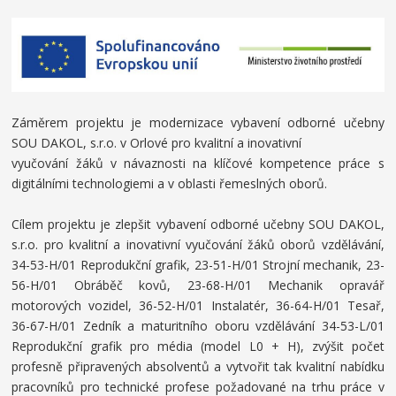
Záměrem projektu je modernizace vybavení odborné učebny
SOU DAKOL, s.r.o. v Orlové pro kvalitní a inovativní
vyučování žáků v návaznosti na klíčové kompetence práce s
digitálními technologiemi a v oblasti řemeslných oborů.
Cílem projektu je zlepšit vybavení odborné učebny SOU DAKOL,
s.r.o. pro kvalitní a inovativní vyučování žáků oborů vzdělávání,
34-53-H/01 Reprodukční grafik, 23-51-H/01 Strojní mechanik, 23-
56-H/01 Obráběč kovů, 23-68-H/01 Mechanik opravář
motorových vozidel, 36-52-H/01 Instalatér, 36-64-H/01 Tesař,
36-67-H/01 Zedník a maturitního oboru vzdělávání 34-53-L/01
Reprodukční grafik pro média (model L0 + H), zvýšit počet
profesně připravených absolventů a vytvořit tak kvalitní nabídku
pracovníků pro technické profese požadované na trhu práce v