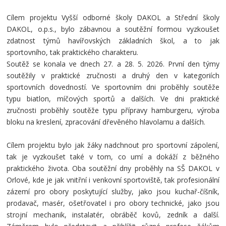
Cílem projektu Vyšší odborné školy DAKOL a Střední školy
DAKOL, o.p.s., bylo zábavnou a soutěžní formou vyzkoušet
zdatnost týmů havířovských základních škol, a to jak
sportovního, tak praktického charakteru.
Soutěž se konala ve dnech 27. a 28. 5. 2026. První den týmy
soutěžily v praktické zručnosti a druhý den v kategoriích
sportovních dovedností. Ve sportovním dni proběhly soutěže
typu biatlon, míčových sportů a dalších. Ve dni praktické
zručnosti proběhly soutěže typu přípravy hamburgeru, výroba
bloku na kreslení, zpracování dřevěného hlavolamu a dalších.
Cílem projektu bylo jak žáky nadchnout pro sportovní zápolení,
tak je vyzkoušet také v tom, co umí a dokáží z běžného
praktického života. Oba soutěžní dny proběhly na SŠ DAKOL v
Orlové, kde je jak vnitřní i venkovní sportoviště, tak profesionální
zázemí pro obory poskytující služby, jako jsou kuchař-číšník,
prodavač, masér, ošetřovatel i pro obory technické, jako jsou
strojní mechanik, instalatér, obráběč kovů, zedník a další.