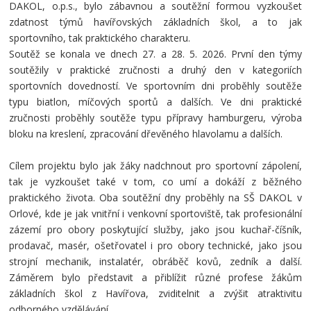
DAKOL, o.p.s., bylo zábavnou a soutěžní formou vyzkoušet
zdatnost týmů havířovských základních škol, a to jak
sportovního, tak praktického charakteru.
Soutěž se konala ve dnech 27. a 28. 5. 2026. První den týmy
soutěžily v praktické zručnosti a druhý den v kategoriích
sportovních dovedností. Ve sportovním dni proběhly soutěže
typu biatlon, míčových sportů a dalších. Ve dni praktické
zručnosti proběhly soutěže typu přípravy hamburgeru, výroba
bloku na kreslení, zpracování dřevěného hlavolamu a dalších.
Cílem projektu bylo jak žáky nadchnout pro sportovní zápolení,
tak je vyzkoušet také v tom, co umí a dokáží z běžného
praktického života. Oba soutěžní dny proběhly na SŠ DAKOL v
Orlové, kde je jak vnitřní i venkovní sportoviště, tak profesionální
zázemí pro obory poskytující služby, jako jsou kuchař-číšník,
prodavač, masér, ošetřovatel i pro obory technické, jako jsou
strojní mechanik, instalatér, obráběč kovů, zedník a další.
Záměrem bylo představit a přiblížit různé profese žákům
základních škol z Havířova, zviditelnit a zvýšit atraktivitu
odborného vzdělávání.