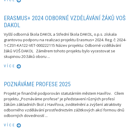
ERASMUS+ 2024 ODBORNÉ VZDĚLÁVÁNÍ ŽÁKŮ VOŠ
DAKOL
Vyšší odborná škola DAKOL a Střední škola DAKOL, o.p.s. získala
grantovou podporu na realizaci projektu Erasmus+ 2024. Reg. č: 2024-
1-CZ01-KA122-VET-000222115 Název projektu: Odborné vzdělávání
žáků VOŠ DAKOL Záměrem tohoto projektu bylo vycestovat se
skupinou 20 žáků oboru ...
VÍCE
POZNÁVÁME PROFESE 2025
Projekt je finančně podporován statutárním městem Havířov. Cílem
projektu „Poznáváme profese“ je představení různých profesí
žákům základních škol z Havířova, zviditelnění a zvýšení atraktivity
odborného vzdělávání prostřednictvím zážitkových akcí formou dnů
odborných dovedností ...
VÍCE