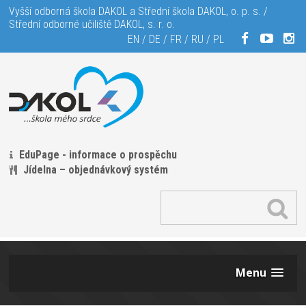
Vyšší odborná škola DAKOL a Střední škola DAKOL, o. p. s. /
Střední odborné učiliště DAKOL, s. r. o.
EN
/
DE
/
FR
/
RU
/
PL
EduPage - informace o prospěchu
Jídelna – objednávkový systém
Menu