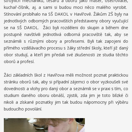
strojních mechaniků, tesařů a oborů jako masér, ošetřovatel,
kuchař-číšník, aj. a sami si budou moci něco malého vyrobit.
Stínování probíhalo na SŠ DAKOL v Havířově. Žákům ZŠ byly na
jednotlivých odborných pracovištích představeny obory vyučující
se na SŠ DAKOL. Žáci byli rozděleni do skupin a během dne
postupně navštívili jednotlivá odborná pracoviště tak, aby se
seznámili s různými obory a profesemi. Byli tak zapojeni do
přímého vzdělávacího procesu s žáky střední školy, kteří již daný
obor studují, a kteří jim předali své zkušenosti ze studia těchto
oborů a profesí.
Žáci základních škol z Havířova měli možnost poznat praktickou
stránku oborů tak, aby si případní zájemci o obor vyzkoušeli své
dovednosti a vlohy pro daný obor a seznámili se v praxi s tím, co
studium daného oboru obnáší, zjistili, zda jim je toto blízké či
nikoli a získané poznatky jim tak budou nápomocny při výběru
budoucího povolání.