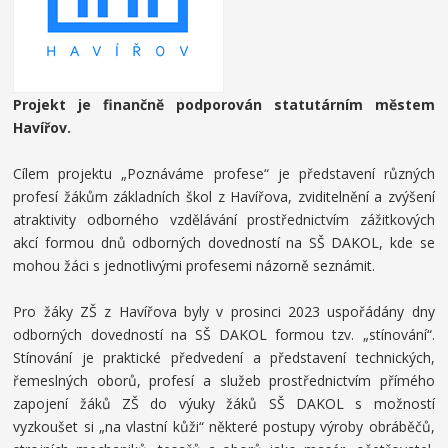
Projekt je finančně podporován statutárním městem
Havířov.
Cílem projektu „Poznáváme profese“ je představení různých
profesí žákům základních škol z Havířova, zviditelnění a zvýšení
atraktivity odborného vzdělávání prostřednictvím zážitkových
akcí formou dnů odborných dovedností na SŠ DAKOL, kde se
mohou žáci s jednotlivými profesemi názorně seznámit.
Pro žáky ZŠ z Havířova byly v prosinci 2023 uspořádány dny
odborných dovedností na SŠ DAKOL formou tzv. „stínování“.
Stínování je praktické předvedení a představení technických,
řemeslných oborů, profesí a služeb prostřednictvím přímého
zapojení žáků ZŠ do výuky žáků SŠ DAKOL s možností
vyzkoušet si „na vlastní kůži“ některé postupy výroby obráběčů,