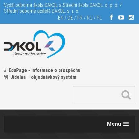
Vyšší odborná škola DAKOL a Střední škola DAKOL, o. p. s. /
Střední odborné učiliště DAKOL, s. r. o.
EN
/
DE
/
FR
/
RU
/
PL
EduPage - informace o prospěchu
Jídelna – objednávkový systém
Menu