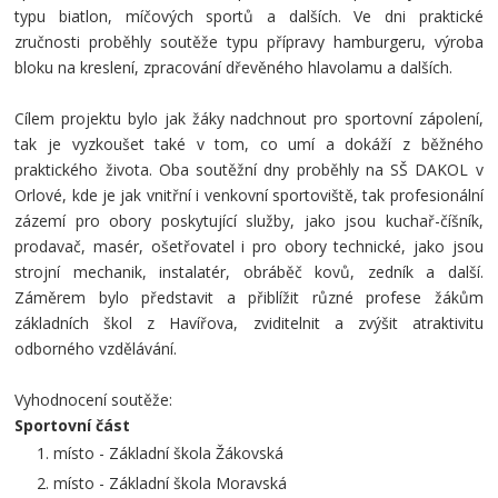
typu biatlon, míčových sportů a dalších. Ve dni praktické
zručnosti proběhly soutěže typu přípravy hamburgeru, výroba
bloku na kreslení, zpracování dřevěného hlavolamu a dalších.
Cílem projektu bylo jak žáky nadchnout pro sportovní zápolení,
tak je vyzkoušet také v tom, co umí a dokáží z běžného
praktického života. Oba soutěžní dny proběhly na SŠ DAKOL v
Orlové, kde je jak vnitřní i venkovní sportoviště, tak profesionální
zázemí pro obory poskytující služby, jako jsou kuchař-číšník,
prodavač, masér, ošetřovatel i pro obory technické, jako jsou
strojní mechanik, instalatér, obráběč kovů, zedník a další.
Záměrem bylo představit a přiblížit různé profese žákům
základních škol z Havířova, zviditelnit a zvýšit atraktivitu
odborného vzdělávání.
Vyhodnocení soutěže:
Sportovní část
místo - Základní škola Žákovská
místo - Základní škola Moravská