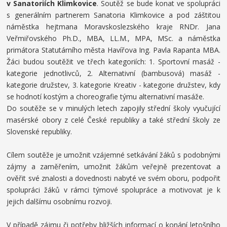
v Sanatoriích Klimkovice
. Soutěž se bude konat ve spolupráci
s generálním partnerem Sanatoria Klimkovice a pod záštitou
náměstka hejtmana Moravskoslezského kraje RNDr. Jana
Veřmiřovského Ph.D., MBA, LL.M., MPA, MSc. a náměstka
primátora Statutárního města Havířova Ing. Pavla Rapanta MBA.
Žáci budou soutěžit ve třech kategoriích: 1. Sportovní masáž -
kategorie jednotlivců, 2. Alternativní (bambusová) masáž -
kategorie družstev, 3. kategorie Kreativ - kategorie družstev, kdy
se hodnotí kostým a choreografie týmu alternativní masáže.
Do soutěže se v minulých letech zapojily střední školy vyučující
masérské obory z celé České republiky a také střední školy ze
Slovenské republiky.
Cílem soutěže je umožnit vzájemné setkávání žáků s podobnými
zájmy a zaměřením, umožnit žákům veřejně prezentovat a
ověřit své znalosti a dovednosti nabyté ve svém oboru, podpořit
spolupráci žáků v rámci týmové spolupráce a motivovat je k
jejich dalšímu osobnímu rozvoji.
V případě zájmu či potřeby bližších informací o konání letošního