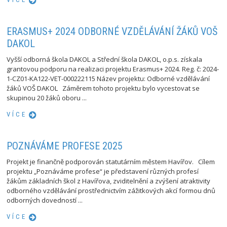
ERASMUS+ 2024 ODBORNÉ VZDĚLÁVÁNÍ ŽÁKŮ VOŠ
DAKOL
Vyšší odborná škola DAKOL a Střední škola DAKOL, o.p.s. získala
grantovou podporu na realizaci projektu Erasmus+ 2024. Reg. č: 2024-
1-CZ01-KA122-VET-000222115 Název projektu: Odborné vzdělávání
žáků VOŠ DAKOL Záměrem tohoto projektu bylo vycestovat se
skupinou 20 žáků oboru ...
VÍCE
POZNÁVÁME PROFESE 2025
Projekt je finančně podporován statutárním městem Havířov. Cílem
projektu „Poznáváme profese“ je představení různých profesí
žákům základních škol z Havířova, zviditelnění a zvýšení atraktivity
odborného vzdělávání prostřednictvím zážitkových akcí formou dnů
odborných dovedností ...
VÍCE